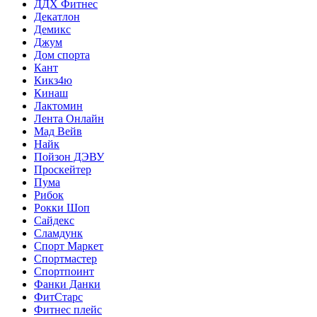
ДДХ Фитнес
Декатлон
Демикс
Джум
Дом спорта
Кант
Кикз4ю
Кинаш
Лактомин
Лента Онлайн
Мад Вейв
Найк
Пойзон ДЭВУ
Проскейтер
Пума
Рибок
Рокки Шоп
Сайдекс
Сламдунк
Спорт Маркет
Спортмастер
Спортпоинт
Фанки Данки
ФитСтарс
Фитнес плейс