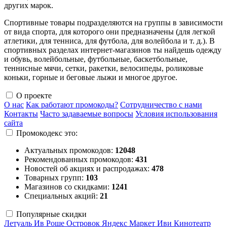
других марок.
Спортивные товары подразделяются на группы в зависимости
от вида спорта, для которого они предназначены (для легкой
атлетики, для тенниса, для футбола, для волейбола и т. д.). В
спортивных разделах интернет-магазинов ты найдешь одежду
и обувь, волейбольные, футбольные, баскетбольные,
теннисные мячи, сетки, ракетки, велосипеды, роликовые
коньки, горные и беговые лыжи и многое другое.
О проекте
О нас
Как работают промокоды?
Сотрудничество с нами
Контакты
Часто задаваемые вопросы
Условия использования
сайта
Промокодекс это:
Актуальных промокодов:
12048
Рекомендованных промокодов:
431
Новостей об акциях и распродажах:
478
Товарных групп:
103
Магазинов со скидками:
1241
Специальных акций:
21
Популярные скидки
Летуаль
Ив Роше
Островок
Яндекс Маркет
Иви
Кинотеатр