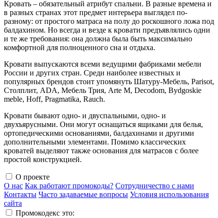
Кровать – обязательный атрибут спальни. В разные времена и
в разных странах этот предмет интерьера выглядел по-
разному: от простого матраса на полу до роскошного ложа под
балдахином. Но всегда и везде к кровати предъявлялись одни
и те же требования: она должна была быть максимально
комфортной для полноценного сна и отдыха.
Кровати выпускаются всеми ведущими фабриками мебели
России и других стран. Среди наиболее известных и
популярных брендов стоит упомянуть Шатуру-Мебель, Parisot,
Столплит, ADA, Мебель Трия, Arte M, Decodom, Bydgoskie
meble, Hoff, Pragmatika, Rauch.
Кровати бывают одно- и двуспальными, одно- и
двухъярусными. Они могут оснащаться ящиками для белья,
ортопедическими основаниями, балдахинами и другими
дополнительными элементами. Помимо классических
кроватей выделяют также основания для матрасов с более
простой конструкцией.
О проекте
О нас
Как работают промокоды?
Сотрудничество с нами
Контакты
Часто задаваемые вопросы
Условия использования
сайта
Промокодекс это: