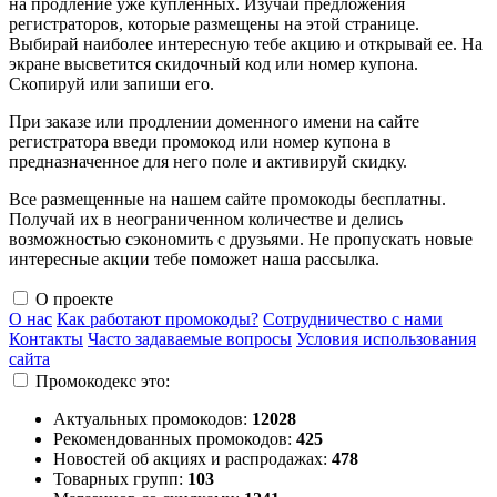
на продление уже купленных. Изучай предложения
регистраторов, которые размещены на этой странице.
Выбирай наиболее интересную тебе акцию и открывай ее. На
экране высветится скидочный код или номер купона.
Скопируй или запиши его.
При заказе или продлении доменного имени на сайте
регистратора введи промокод или номер купона в
предназначенное для него поле и активируй скидку.
Все размещенные на нашем сайте промокоды бесплатны.
Получай их в неограниченном количестве и делись
возможностью сэкономить с друзьями. Не пропускать новые
интересные акции тебе поможет наша рассылка.
О проекте
О нас
Как работают промокоды?
Сотрудничество с нами
Контакты
Часто задаваемые вопросы
Условия использования
сайта
Промокодекс это:
Актуальных промокодов:
12028
Рекомендованных промокодов:
425
Новостей об акциях и распродажах:
478
Товарных групп:
103