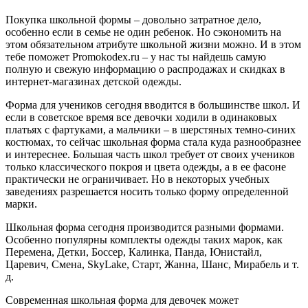
Покупка школьной формы – довольно затратное дело,
особенно если в семье не один ребенок. Но сэкономить на
этом обязательном атрибуте школьной жизни можно. И в этом
тебе поможет Promokodex.ru – у нас ты найдешь самую
полную и свежую информацию о распродажах и скидках в
интернет-магазинах детской одежды.
Форма для учеников сегодня вводится в большинстве школ. И
если в советское время все девочки ходили в одинаковых
платьях с фартуками, а мальчики – в шерстяных темно-синих
костюмах, то сейчас школьная форма стала куда разнообразнее
и интереснее. Большая часть школ требует от своих учеников
только классического покроя и цвета одежды, а в ее фасоне
практически не ограничивает. Но в некоторых учебных
заведениях разрешается носить только форму определенной
марки.
Школьная форма сегодня производится разными формами.
Особенно популярны комплекты одежды таких марок, как
Перемена, Детки, Боссер, Калинка, Панда, Юнистайл,
Царевич, Смена, SkyLake, Старт, Жанна, Шанс, Мирабель и т.
д.
Современная школьная форма для девочек может