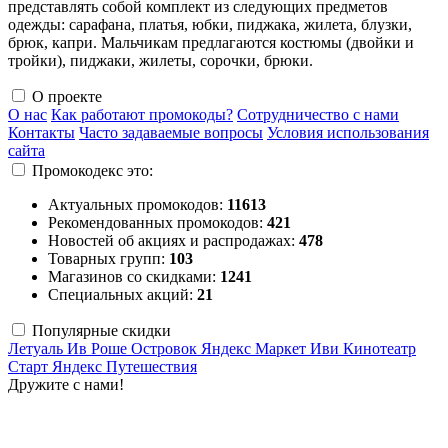
представлять собой комплект из следующих предметов
одежды: сарафана, платья, юбки, пиджака, жилета, блузки,
брюк, капри. Мальчикам предлагаются костюмы (двойки и
тройки), пиджаки, жилеты, сорочки, брюки.
О проекте
О нас
Как работают промокоды?
Сотрудничество с нами
Контакты
Часто задаваемые вопросы
Условия использования
сайта
Промокодекс это:
Актуальных промокодов:
11613
Рекомендованных промокодов:
421
Новостей об акциях и распродажах:
478
Товарных групп:
103
Магазинов со скидками:
1241
Специальных акций:
21
Популярные скидки
Летуаль
Ив Роше
Островок
Яндекс Маркет
Иви
Кинотеатр
Старт
Яндекс Путешествия
Дружите с нами!