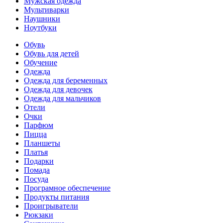
Мужская одежда
Мультиварки
Наушники
Ноутбуки
Обувь
Обувь для детей
Обучение
Одежда
Одежда для беременных
Одежда для девочек
Одежда для мальчиков
Отели
Очки
Парфюм
Пицца
Планшеты
Платья
Подарки
Помада
Посуда
Програмное обеспечение
Продукты питания
Проигрыватели
Рюкзаки