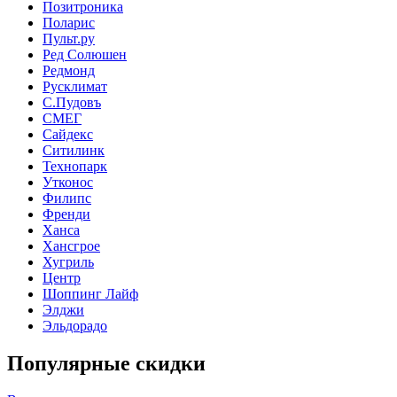
Позитроника
Поларис
Пульт.ру
Ред Солюшен
Редмонд
Русклимат
С.Пудовъ
СМЕГ
Сайдекс
Ситилинк
Технопарк
Утконос
Филипс
Френди
Ханса
Хансгрое
Хугриль
Центр
Шоппинг Лайф
Элджи
Эльдорадо
Популярные скидки