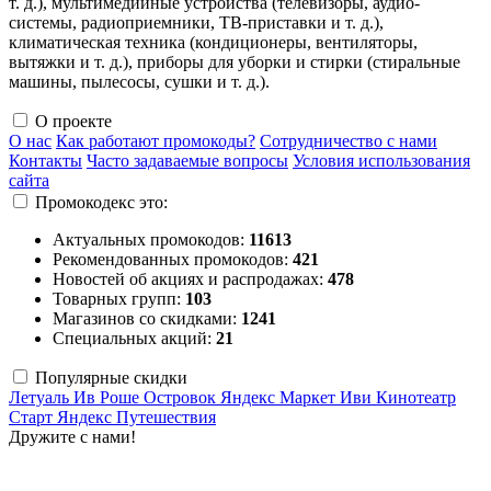
т. д.), мультимедийные устройства (телевизоры, аудио-
системы, радиоприемники, ТВ-приставки и т. д.),
климатическая техника (кондиционеры, вентиляторы,
вытяжки и т. д.), приборы для уборки и стирки (стиральные
машины, пылесосы, сушки и т. д.).
О проекте
О нас
Как работают промокоды?
Сотрудничество с нами
Контакты
Часто задаваемые вопросы
Условия использования
сайта
Промокодекс это:
Актуальных промокодов:
11613
Рекомендованных промокодов:
421
Новостей об акциях и распродажах:
478
Товарных групп:
103
Магазинов со скидками:
1241
Специальных акций:
21
Популярные скидки
Летуаль
Ив Роше
Островок
Яндекс Маркет
Иви
Кинотеатр
Старт
Яндекс Путешествия
Дружите с нами!