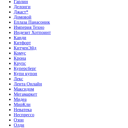
Гарлин
Делонги
Джаст*
Домовой
Еплаза Панасоник
Империя Техно
Индезит Хотпоинт
Канди
Китфорт
КитченЭйд
Комус
Крона
Крупс
Куперсберг
Купи купон
Лекс
Лента Онлайн
Максидом
Мегамаркет
Мидеа
МирКли
Неватека
Неспрессо
Озон
Олди