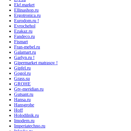
Ekf.market
Ellinashop.ru
Ergotronica.ru
Eurodom.ru !
Evrochehol
Ezakaz.ru
Fandeco.ru
Fismart
Fran-mebel.ru
Galamart.ru
Garlyn.ru !
Gipermarket matrasov !
Gipfel.ru
Gogol.ru
Grass.su
GROHE
Gtv-meridian.ru
Gutsant.ru
Hansa.ru
Hansgrohe
Hoff
Holodilnik.ru
Imodern.ru
Imperiatechno.ru