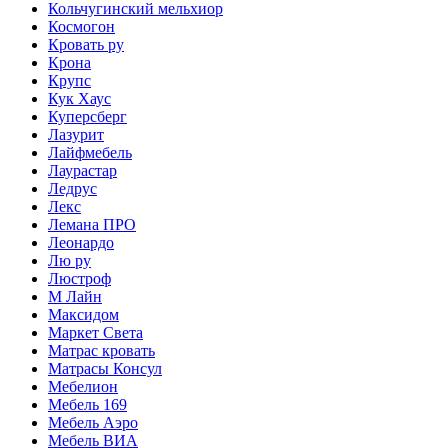
Кольчугинский мельхиор
Космогон
Кровать ру
Крона
Крупс
Кук Хаус
Куперсберг
Лазурит
Лайфмебель
Лаурастар
Ледрус
Лекс
Лемана ПРО
Леонардо
Лю ру
Люстроф
М Лайн
Максидом
Маркет Света
Матрас кровать
Матрасы Консул
Мебелион
Мебель 169
Мебель Аэро
Мебель ВИА