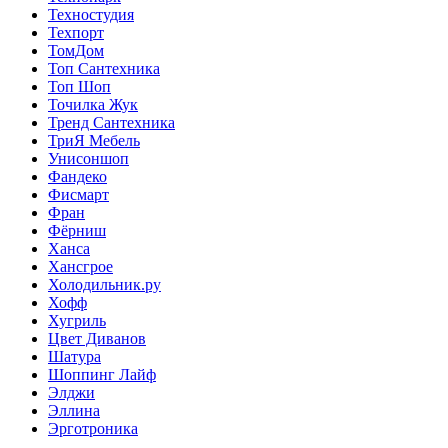
Техностудия
Техпорт
ТомДом
Топ Сантехника
Топ Шоп
Точилка Жук
Тренд Сантехника
ТриЯ Мебель
Унисоншоп
Фандеко
Фисмарт
Фран
Фёрниш
Ханса
Хансгрое
Холодильник.ру
Хофф
Хугриль
Цвет Диванов
Шатура
Шоппинг Лайф
Элджи
Эллина
Эрготроника