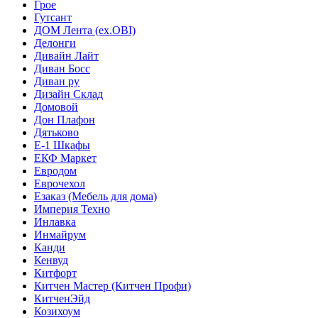
Грое
Гутсант
ДОМ Лента (ex.OBI)
Делонги
Дивайн Лайт
Диван Босс
Диван ру
Дизайн Склад
Домовой
Дон Плафон
Дятьково
Е-1 Шкафы
ЕКФ Маркет
Евродом
Еврочехол
Езаказ (Мебель для дома)
Империя Техно
Инлавка
Инмайрум
Канди
Кенвуд
Китфорт
Китчен Мастер (Китчен Профи)
КитченЭйд
Козихоум