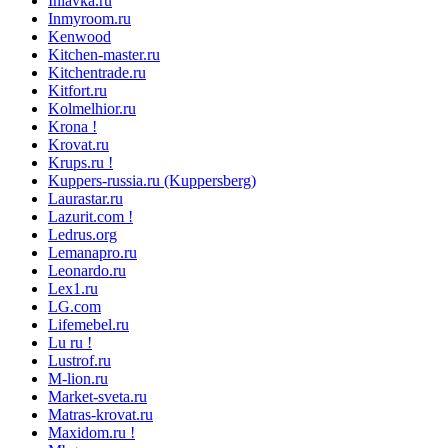
Inlavka.ru
Inmyroom.ru
Kenwood
Kitchen-master.ru
Kitchentrade.ru
Kitfort.ru
Kolmelhior.ru
Krona !
Krovat.ru
Krups.ru !
Kuppers-russia.ru (Kuppersberg)
Laurastar.ru
Lazurit.com !
Ledrus.org
Lemanapro.ru
Leonardo.ru
Lex1.ru
LG.com
Lifemebel.ru
Lu ru !
Lustrof.ru
M-lion.ru
Market-sveta.ru
Matras-krovat.ru
Maxidom.ru !