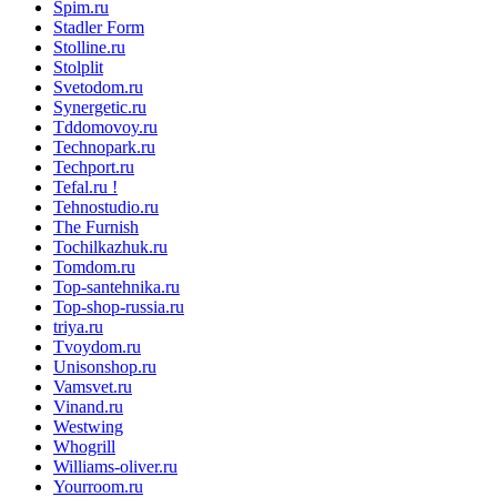
Spim.ru
Stadler Form
Stolline.ru
Stolplit
Svetodom.ru
Synergetic.ru
Tddomovoy.ru
Technopark.ru
Techport.ru
Tefal.ru !
Tehnostudio.ru
The Furnish
Tochilkazhuk.ru
Tomdom.ru
Top-santehnika.ru
Top-shop-russia.ru
triya.ru
Tvoydom.ru
Unisonshop.ru
Vamsvet.ru
Vinand.ru
Westwing
Whogrill
Williams-oliver.ru
Yourroom.ru