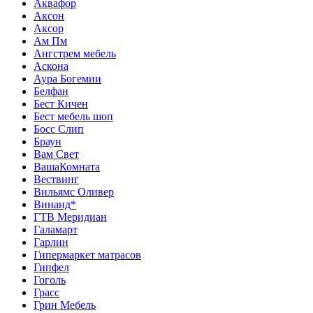
Аквафор
Аксон
Аксор
Ам Пм
Ангстрем мебель
Аскона
Аура Богемии
Белфан
Бест Кичен
Бест мебель шоп
Босс Слип
Браун
Вам Свет
ВашаКомната
Вествинг
Вильямс Оливер
Винанд*
ГТВ Меридиан
Галамарт
Гарлин
Гипермаркет матрасов
Гипфел
Гоголь
Грасс
Грин Мебель