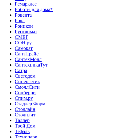
Ремарклее
Роботы для дома*
Ровента
Рока
Роникон
Русклимат
СМЕГ
СОН ру
Самокат
СантПрайс
СантехМолл
СантехникаТут
Сатра
Светодом
Синергетик
СмоллСити
Сонберри
Спим.ру
Стадлер Форм
Столлайн
Столплит
Таллер
Твой Дом
Тефаль
Технопарк