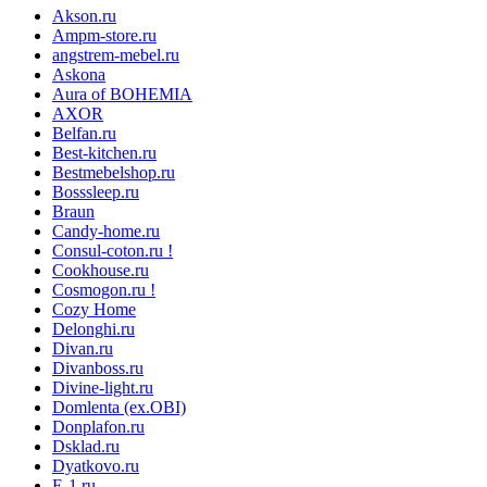
Akson.ru
Ampm-store.ru
angstrem-mebel.ru
Askona
Aura of BOHEMIA
AXOR
Belfan.ru
Best-kitchen.ru
Bestmebelshop.ru
Bosssleep.ru
Braun
Candy-home.ru
Consul-coton.ru !
Cookhouse.ru
Cosmogon.ru !
Cozy Home
Delonghi.ru
Divan.ru
Divanboss.ru
Divine-light.ru
Domlenta (ex.OBI)
Donplafon.ru
Dsklad.ru
Dyatkovo.ru
E-1.ru