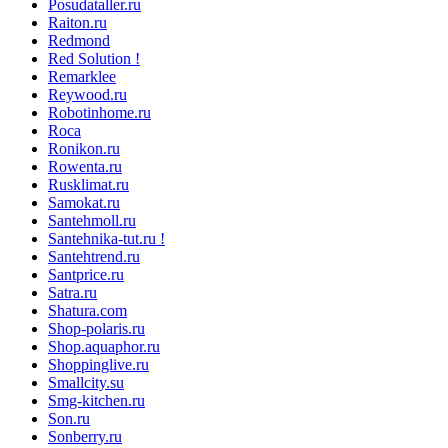
Posudataller.ru
Raiton.ru
Redmond
Red Solution !
Remarklee
Reywood.ru
Robotinhome.ru
Roca
Ronikon.ru
Rowenta.ru
Rusklimat.ru
Samokat.ru
Santehmoll.ru
Santehnika-tut.ru !
Santehtrend.ru
Santprice.ru
Satra.ru
Shatura.com
Shop-polaris.ru
Shop.aquaphor.ru
Shoppinglive.ru
Smallcity.su
Smg-kitchen.ru
Son.ru
Sonberry.ru