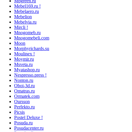
Mbgreen.ru
Mebel169.ru !
Mebelaero.ru
Mebelion
Mebelvia.ru
Mircli !
Mnogomeb.ru
Mnogomebeli.com
Moon
Morphyrichards.su
Moulinex !
Moymir.ru
Msveta.ru
Myatashop.ru
Nespresso.press !
Nonton.ru
Oboi-3d.ru
Omatras.ru
Ormatek.com
Oursson
Perfekto.ru
Picsis
Postel Deluxe !
Posuda.ru
Posudacenter.ru