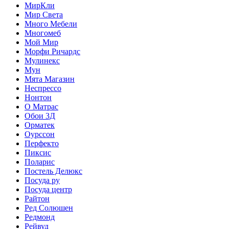
МирКли
Мир Света
Много Мебели
Многомеб
Мой Мир
Морфи Ричардс
Мулинекс
Мун
Мята Магазин
Неспрессо
Нонтон
О Матрас
Обои 3Д
Орматек
Оурссон
Перфекто
Пиксис
Поларис
Постель Делюкс
Посуда ру
Посуда центр
Райтон
Ред Солюшен
Редмонд
Рейвуд