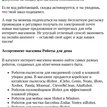
Если код работающий, скидка активируется, и ты увидишь,
что твой заказ подешевел.
А еще ты можешь подписаться на нашу бесплатную рассылку
промокодов и регулярно получать по электронной почте
новые выгодные предложения от интересных для тебя
интернет-магазинов. Не упускай отличный способ экономить
на онлайн-шопинге – оставляй свой адрес и жди наших
писем!
Ассортимент магазина Роботы для дома
В каталоге интернет-магазина можно найти самых разных
роботов, созданных для облегчения нашего быта.
Роботов-пылесосов для ежедневной сухой и влажной
уборки дома. В магазине продаются корейские и
китайские пылесосы iRobot , iClebo, Genio, Neato, iBoto,
Xrobot, Panda, Moneual , Clever&Clean, AltaRobot.
Роботов-поломойщиков iRobot для эффективной
влажной уборки.
Роботов для мойки окон Hobot и Windoro.
Роботов для чистки бассейна Zodiac Vortex иiRobot.
Роботов для чистки желобов iRobot.