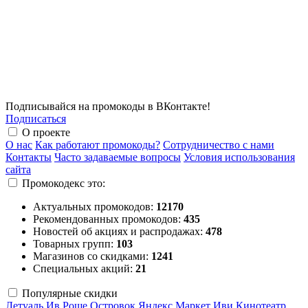
Подписывайся на промокоды в ВКонтакте!
Подписаться
О проекте
О нас
Как работают промокоды?
Сотрудничество с нами
Контакты
Часто задаваемые вопросы
Условия использования
сайта
Промокодекс это:
Актуальных промокодов:
12170
Рекомендованных промокодов:
435
Новостей об акциях и распродажах:
478
Товарных групп:
103
Магазинов со скидками:
1241
Специальных акций:
21
Популярные скидки
Летуаль
Ив Роше
Островок
Яндекс Маркет
Иви
Кинотеатр