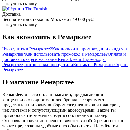
Получить скидку
The Furnish
Доставка
Бесплатная доставка по Москве от 49 000 руб!
Получить скидку
Как экономить в Ремарклее
Что купить в Ремарклее?
Как получить промокод или скидку в
Ремарклее?
Как использовать промокод в Ремарклее?
Оплата и
доставка товара в магазине Remarklee.ru
Промокоды
Ремарклее, которые вы пропустили
Контакты Ремарклее
Оцени
Ремарклее
О магазине Ремарклее
Remarklee.ru – это онлайн-магазин, предлагающий
канцелярию от одноименного бренда. ассортимент
представлен широким выбором ежедневников и планеров,
чек-листами и сопутствующими аксессуарами. Также ты
прямо на сайте можешь создать собственный планер.
Отправка продукции предоставляется в любой регион страны,
также предложены удобные способы оплаты. На сайте ты