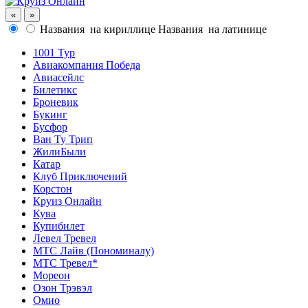
«
»
Названия
на кириллице
Названия
на латинице
1001 Тур
Авиакомпания Победа
Авиасейлс
Билетикс
Броневик
Букинг
Бусфор
Ван Ту Трип
ЖилиБыли
Катар
Клуб Приключений
Корстон
Круиз Онлайн
Кува
Купибилет
Левел Тревел
МТС Лайв (Пономиналу)
МТС Тревел*
Мореон
Озон Трэвэл
Омио