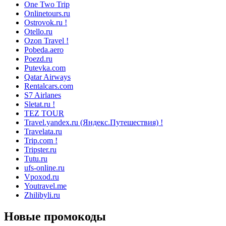
One Two Trip
Onlinetours.ru
Ostrovok.ru !
Otello.ru
Ozon Travel !
Pobeda.aero
Poezd.ru
Putevka.com
Qatar Airways
Rentalcars.com
S7 Airlanes
Sletat.ru !
TEZ TOUR
Travel.yandex.ru (Яндекс.Путешествия) !
Travelata.ru
Trip.com !
Tripster.ru
Tutu.ru
ufs-online.ru
Vpoxod.ru
Youtravel.me
Zhilibyli.ru
Новые промокоды