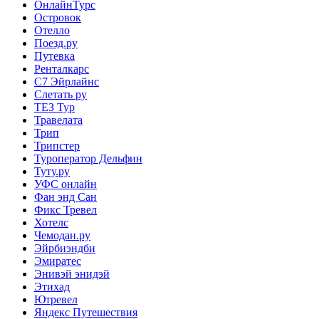
ОнлайнТурс
Островок
Отелло
Поезд.ру
Путевка
Ренталкарс
С7 Эйрлайнс
Слетать ру
ТЕЗ Тур
Травелата
Трип
Трипстер
Туроператор Дельфин
Туту.ру
УФС онлайн
Фан энд Сан
Фикс Тревел
Хотелс
Чемодан.ру
Эйрбиэндби
Эмиратес
Энивэй энидэй
Этихад
Ютревел
Яндекс Путешествия