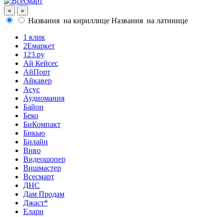
«
»
Названия
на кириллице
Названия
на латинице
1 клик
2Емаркет
123.ру
Ай Кейсес
АйПорт
Айкавер
Асус
Аудиомания
Байон
Беко
БиКомпакт
Бикью
Билайн
Виво
Видеошопер
Вишмастер
Всесмарт
ДНС
Дам Продам
Джаст*
Елари