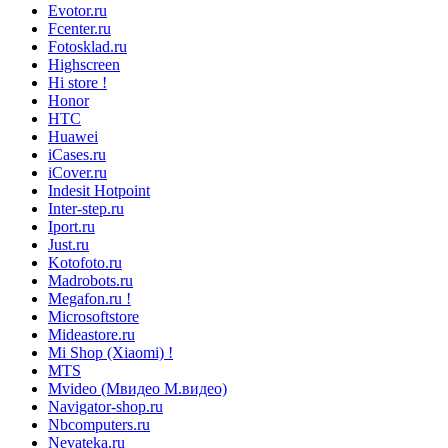
Evotor.ru
Fcenter.ru
Fotosklad.ru
Highscreen
Hi store !
Honor
HTC
Huawei
iCases.ru
iCover.ru
Indesit Hotpoint
Inter-step.ru
Iport.ru
Just.ru
Kotofoto.ru
Madrobots.ru
Megafon.ru !
Microsoftstore
Mideastore.ru
Mi Shop (Xiaomi) !
MTS
Mvideo (Мвидео М.видео)
Navigator-shop.ru
Nbcomputers.ru
Nevateka.ru