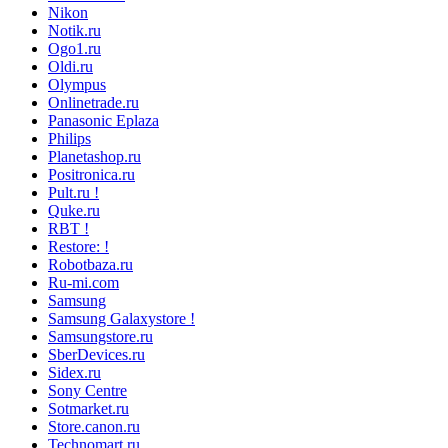
Nikon
Notik.ru
Ogo1.ru
Oldi.ru
Olympus
Onlinetrade.ru
Panasonic Eplaza
Philips
Planetashop.ru
Positronica.ru
Pult.ru !
Quke.ru
RBT !
Restore: !
Robotbaza.ru
Ru-mi.com
Samsung
Samsung Galaxystore !
Samsungstore.ru
SberDevices.ru
Sidex.ru
Sony Centre
Sotmarket.ru
Store.canon.ru
Technomart.ru