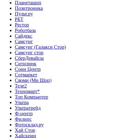
Планеташоп
Позитроника
Пульт.ру
РБТ
Рестор
Роботбаза
Сайдекс
Самсунг
Самсунг (Галакси Стор)
Самсунг стор
СберДевайсы
Ситилинк
Сони Центр
Сотмаркет
Сяоми (Ми Шоп)
Теле2
Техномарт*
Топ Компьютер
Ультра
Ультратрейд
Ф-центр
Филипс
Фотосклад.ру
Хай Стор
Хайскрин