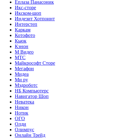
Еплаза Панасоник
Икс-сторе
Икском-шоп
Индезит Хотпоинт
Интерстеп
Каркам
Котофото
Кьюк
Кэнон
М Видео
МТС
Майкрософт Сторе
Мегафон
Мидеа
Ми ру
Мэдроботс
НБ Компьютерс
Навигатор Шоп
Неватека
Никон
Нотик
ОГО
Олди
Олимпус
Онлайн Трейд