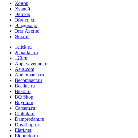
Хонор
Хуавей
Эвотор
Эйч ти си
Эльдорадо
Эпл Авеню
Яркий
1click.ru
2emarket.ru
123.ru
Apple-avenue.ru
Asus.com
Audiomania.ru
Becompact.ru
Beeline.ru
Beko.ru
BQ Shop
Buyon.ru
Carcam.ru
Citilink.ru
Damprodam.ru
Dns-shop.ru
Elari.net
Eldorado.ru