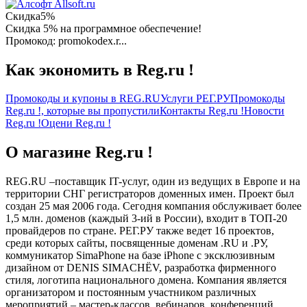
Allsoft.ru
Скидка
5%
Скидка 5% на программное обеспечение!
Промокод: promokodex.r...
Как экономить в Reg.ru !
Промокоды и купоны в REG.RU
Услуги РЕГ.РУ
Промокоды
Reg.ru !, которые вы пропустили
Контакты Reg.ru !
Новости
Reg.ru !
Оцени Reg.ru !
О магазине Reg.ru !
REG.RU –поставщик IT-услуг, один из ведущих в Европе и на
территории СНГ регистраторов доменных имен. Проект был
создан 25 мая 2006 года. Сегодня компания обслуживает более
1,5 млн. доменов (каждый 3-ий в России), входит в ТОП-20
провайдеров по стране. РЕГ.РУ также ведет 16 проектов,
среди которых сайты, посвященные доменам .RU и .РУ,
коммуникатор SimaPhone на базе iPhone с эксклюзивным
дизайном от DENIS SIMACHЁV, разработка фирменного
стиля, логотипа национального домена. Компания является
организатором и постоянным участником различных
мероприятий – мастер-классов, вебинаров, конференций,