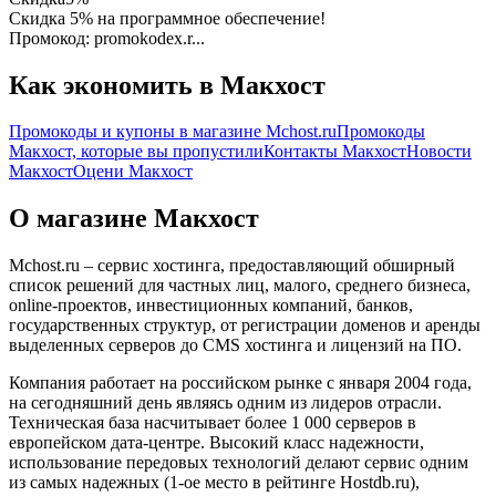
Скидка 5% на программное обеспечение!
Промокод: promokodex.r...
Как экономить в Макхост
Промокоды и купоны в магазине Mchost.ru
Промокоды
Макхост, которые вы пропустили
Контакты Макхост
Новости
Макхост
Оцени Макхост
О магазине Макхост
Mchost.ru – сервис хостинга, предоставляющий обширный
список решений для частных лиц, малого, среднего бизнеса,
online-проектов, инвестиционных компаний, банков,
государственных структур, от регистрации доменов и аренды
выделенных серверов до CMS хостинга и лицензий на ПО.
Компания работает на российском рынке с января 2004 года,
на сегодняшний день являясь одним из лидеров отрасли.
Техническая база насчитывает более 1 000 серверов в
европейском дата-центре. Высокий класс надежности,
использование передовых технологий делают сервис одним
из самых надежных (1-ое место в рейтинге Hostdb.ru),