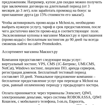
предложениям. Например, купон для скидки можно получить
при заключении договора на длительный период (от 3
месяцев до 3 лет), или заработать промокод на бонус за
приглашение друга (до 15% стоимости его заказа!).
Чтобы активировать промо-коды в Mchost.ru, необходимо
выбрать нужную услугу, тариф и срок предоставления, после
чего достаточно ввести промо-код в соответствующее поле.
Эксклюзивные купоны в магазине Макхост.ру и приглашения
(промо-коды) с бесплатным хостингом до 90 дней ты всегда
сможешь найти на сайте Promokodex.
Ассортимент магазина Макхост.ру
Компания предоставляет следующие виды услуг:
виртуальный хостинг, VPS, CMS (1С-Битрикс, UMI.CMS,
NetCat), Windows хостинг, лицензии ПО, аренда серверов,
регистрация доменов. Бесплатный тестовый период
составляет 10 дней. Уникальное предложение компании –
бесплатное предоставление услуг при переходе к Mchost на
срок, равный оплаченному периоду у предыдущего хостера.
Оплата принимается: через терминалы Элекснет, QIWI,
электронными деньгами, через системы ROBOKASSA, QIWI
Кошелек, с мобильного телефона, I-on.ru, Евросеть,