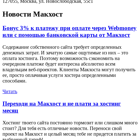
127055, Москва, ул. Новослободская, 55с1
Новости Макхост
Бонус 3% к платежу при оплате через Webmoney
или с помощью банковской карты от Макхост
Содержание собственного сайта требует определенных
денежных затрат. И зачатую самые ощутимые из них – это
оплата хостинга. Поэтому возможность сэкономить на
очередном платеже будет интересна абсолютно всем
владельцам веб-проектов. Клиенты Макхоста могут получить
ее, просто оплачивая услуги хостера определенными
способами.
Читать
Переходи на Макхост и не плати за хостинг
месяц
Хостинг твоего сайта постоянно тормозит или слишком много
стоит? Для тебя есть отличные новости. Переноси свой
проект на Макхост и целый месяц тебе не придется платить за
выбранный тариф!