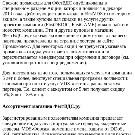
Свежие промокоды для ФёстВДС опубликованы в
специальном разделе Акции, который появился в декабре
2013 года. Действующие промо-коды в FirstVDS.ru по старым
акциям, а также купоны для скидки на услуги других
проектов компании (FirstDEDIC, FirstGAME) можно найти в
новостях компании. Эти и другие купоны в магазине
ФёстВДС.ру, включая эксклюзивные промо-коды от нашего
партнера, представлены на странице хостера на сайте
Промокодекс. Для некоторых акций не требуется указывать
промокод – скидка учитывается автоматически или
пересчитывается менеджером при оформлении договора (см.
условия конкретного спецпредложения).
Для постоянных клиентов, пользующихся услугами компании
5 лет и более, действует специальная программа лояльности:
экономия при оплате услуг VDS хостинга равна «стажу»
партнера. Т.е. клиент с аккаунтом от 5 лет получает скидку
5%, 8 лет – 8% и т.д.
Ассортимент магазина ФёстВДС.ру
Зарегистрированным пользователям компания предлагает
следующие виды услуг: виртуальные серверы, выделенные
серверы, VDS-Форсаж, доменные имена, защита от DDoS,
SSL сертификаты. Вся необходимая документация для работы