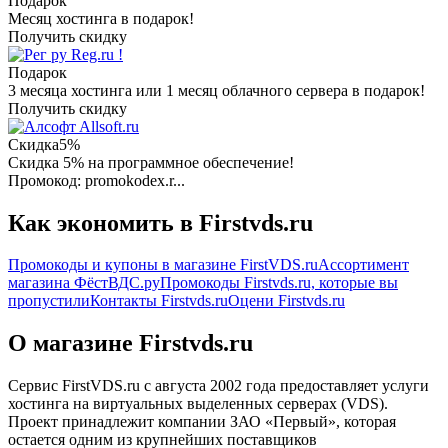
Подарок
Месяц хостинга в подарок!
Получить скидку
Reg.ru !
Подарок
3 месяца хостинга или 1 месяц облачного сервера в подарок!
Получить скидку
Allsoft.ru
Скидка
5%
Скидка 5% на программное обеспечение!
Промокод: promokodex.r...
Как экономить в Firstvds.ru
Промокоды и купоны в магазине FirstVDS.ru
Ассортимент
магазина ФёстВДС.ру
Промокоды Firstvds.ru, которые вы
пропустили
Контакты Firstvds.ru
Оцени Firstvds.ru
О магазине Firstvds.ru
Сервис FirstVDS.ru с августа 2002 года предоставляет услуги
хостинга на виртуальных выделенных серверах (VDS).
Проект принадлежит компании ЗАО «Первый», которая
остается одним из крупнейших поставщиков