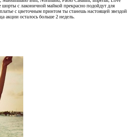
similiano Bini, Northland, Paolo Casalini, Imperial, Love
овые шорты с лаконичной майкой прекрасно подойдут для
м платье с цветочным принтом ты станешь настоящей звездой
ца акции осталось больше 2 недель.