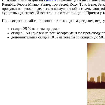
В рамках новой акции на
Lamoda
снижены цены на летние вещи д
Republic, People Milano, Please, Top Secret, Roxy, Tutto Bene,
прогулки на велосипеде, легкая воздушная юбка с замысловато
курортных дискотек. И все это – по отличной цене! Причем у т
Но не ограничивай свой шопинг только одним разделом, ведь 
скидка 25 % на хиты продаж;
скидка 1 500 рублей на весь ассортимент по промокоду пр
дополнительная скидка 10 % на товары со скидкой до 50 