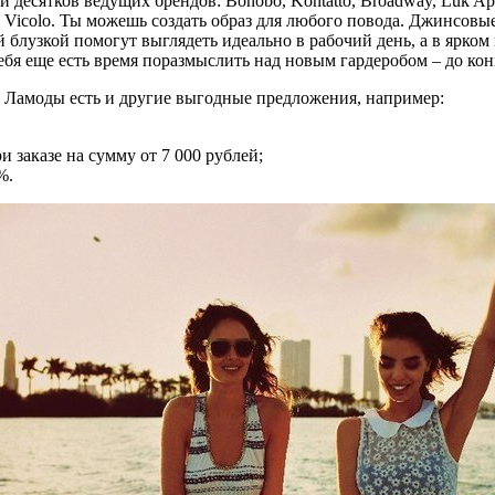
есятков ведущих брендов: Bonobo, Kontatto, Broadway, Luk Ap, Mas
 Sela, Vicolo. Ты можешь создать образ для любого повода. Джинс
й блузкой помогут выглядеть идеально в рабочий день, а в ярко
ебя еще есть время поразмыслить над новым гардеробом – до кон
у Ламоды есть и другие выгодные предложения, например:
и заказе на сумму от 7 000 рублей;
%.