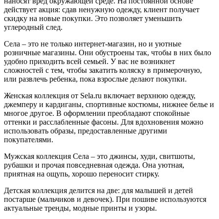
наносят вред окружающей среде. На постоянной основе
действует акция: сдав ненужную одежду, клиент получает
скидку на новые покупки. Это позволяет уменьшить
углеродный след.
Села – это не только интернет-магазин, но и уютные
розничные магазины. Они обустроены так, чтобы в них было
удобно приходить всей семьей. У вас не возникнет
сложностей с тем, чтобы закатить коляску в примерочную,
или развлечь ребенка, пока взрослые делают покупки.
Женская коллекция от Sela.ru включает верхнюю одежду,
джемперу и кардиганы, спортивные костюмы, нижнее белье и
многое другое. В оформлении преобладают спокойные
оттенки и расслабленные фасоны. Для вдохновения можно
использовать образы, предоставленные другими
покупателями.
Мужская коллекция Села – это джинсы, худи, свитшоты,
рубашки и прочая повседневная одежда. Она уютная,
приятная на ощупь, хорошо переносит стирку.
Детская коллекция делится на две: для малышей и детей
постарше (мальчиков и девочек). При пошиве используются
актуальные тренды, модные принты и узоры.