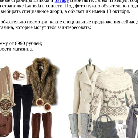
альные страницы Lamoda и
Savage
ВКонтакте. Затем из вещей, соб
а страничке Lamoda в соцсети. Под фото нужно обязательно подп
т выбирать специальное жюри, а объявят их имена 13 октября.
, обязательно посмотри, какие специальные предложения сейчас д
азина, которые могут тебя заинтересовать:
мму от 8990 рублей;
вости магазина.