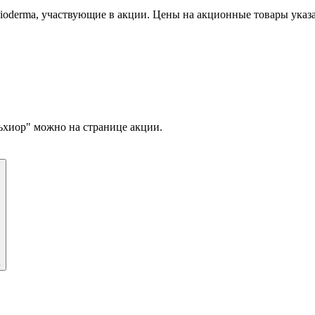
ioderma, участвующие в акции. Цены на акционные товары указа
ьхиор" можно на странице акции.
ь