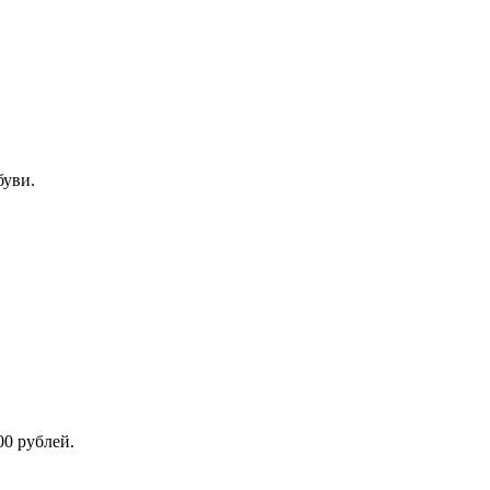
буви.
00 рублей.