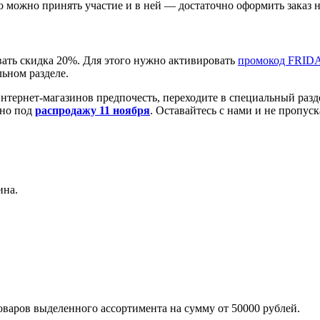
о можно принять участие и в ней — достаточно оформить заказ 
вать скидка 20%. Для этого нужно активировать
промокод FRID
ьном разделе.
 интернет-магазинов предпочесть, переходите в специальный раз
ьно под
распродажу 11 ноября
. Оставайтесь с нами и не пропус
ина.
товаров выделенного ассортимента на сумму от 50000 рублей.