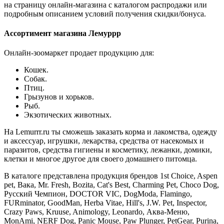
на страницу онлайн-магазина с каталогом распродажи или
подробным описанием условий получения скидки/бонуса.
Ассортимент магазина Лемуррр
Онлайн-зоомаркет продает продукцию для:
Кошек.
Собак.
Птиц.
Грызунов и хорьков.
Рыб.
Экзотических животных.
На Lemurrr.ru ты сможешь заказать корма и лакомства, одежду
и аксессуар, игрушки, лекарства, средства от насекомых и
паразитов, средства гигиены и косметику, лежанки, домики,
клетки и многое другое для своего домашнего питомца.
В каталоге представлена продукция брендов 1st Choice, Aspen
pet, Вака, Mr. Fresh, Bozita, Cat's Best, Charming Pet, Choco Dog,
Русский Чемпион, DOCTOR VIC, DogModa, Flamingo,
FURminator, GoodMan, Herba Vitae, Hill's, J.W. Pet, Inspector,
Crazy Paws, Kruuse, Animology, Leonardo, Аква-Меню,
MonAmi, NERF Dog, Panic Mouse, Paw Plunger, PetGear, Purina,