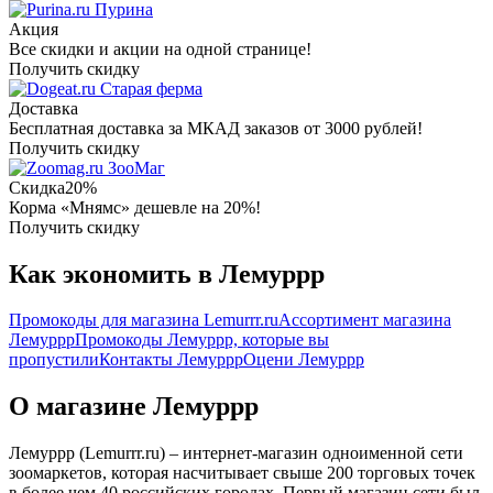
Пурина
Акция
Все скидки и акции на одной странице!
Получить скидку
Старая ферма
Доставка
Бесплатная доставка за МКАД заказов от 3000 рублей!
Получить скидку
ЗооМаг
Скидка
20%
Корма «Мнямс» дешевле на 20%!
Получить скидку
Как экономить в Лемуррр
Промокоды для магазина Lemurrr.ru
Ассортимент магазина
Лемуррр
Промокоды Лемуррр, которые вы
пропустили
Контакты Лемуррр
Оцени Лемуррр
О магазине Лемуррр
Лемуррр (Lemurrr.ru) – интернет-магазин одноименной сети
зоомаркетов, которая насчитывает свыше 200 торговых точек
в более чем 40 российских городах. Первый магазин сети был