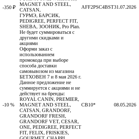
MAGNET AND STEEL,
AFF2PSC4BST
31.07.2026
-350 ₽
CATSAN,
ГУРМЭ, БАРСИК,
PEDIGREE, PERFECT FIT,
SHEBA, 3ООНИК, Pro Plan.
Не будет суммироваться с
другими скидками и
акциями
Оформи заказ с
использованием
промокода при выборе
способа доставки
самовывозом из магазина
БЕТХОВЕН 7 и 8 мая 2026 г.
Данное предложение не
суммируется с акциями и не
действует на бренды:
ROYAL CANIN, PREMIER,
-10 %
MAGNET AND STEEL,
СВ10*
08.05.2026
CATSAN, GRANDORF,
GRANDORF FRESH,
GRANDORF VET, CESAR,
ONE, PEDIGREE, PERFECT
FIT, FELIX, FRISKIES,
GOURMET, CHAPPI,