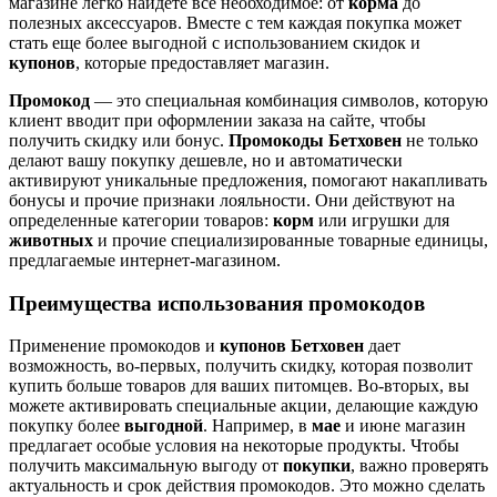
магазине легко найдете все необходимое: от
корма
до
полезных аксессуаров. Вместе с тем каждая покупка может
стать еще более выгодной с использованием скидок и
купонов
, которые предоставляет магазин.
Промокод
— это специальная комбинация символов, которую
клиент вводит при оформлении заказа на сайте, чтобы
получить скидку или бонус.
Промокоды Бетховен
не только
делают вашу покупку дешевле, но и автоматически
активируют уникальные предложения, помогают накапливать
бонусы и прочие признаки лояльности. Они действуют на
определенные категории товаров:
корм
или игрушки для
животных
и прочие специализированные товарные единицы,
предлагаемые интернет-магазином.
Преимущества использования промокодов
Применение промокодов и
купонов Бетховен
дает
возможность, во-первых, получить скидку, которая позволит
купить больше товаров для ваших питомцев. Во-вторых, вы
можете активировать специальные акции, делающие каждую
покупку более
выгодной
. Например, в
мае
и июне магазин
предлагает особые условия на некоторые продукты. Чтобы
получить максимальную выгоду от
покупки
, важно проверять
актуальность и срок действия промокодов. Это можно сделать