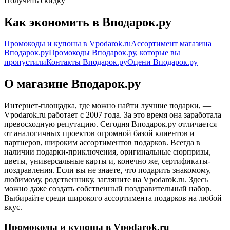
Получить скидку
Как экономить в Вподарок.ру
Промокоды и купоны в Vpodarok.ru
Ассортимент магазина
Вподарок.ру
Промокоды Вподарок.ру, которые вы
пропустили
Контакты Вподарок.ру
Оцени Вподарок.ру
О магазине Вподарок.ру
Интернет-площадка, где можно найти лучшие подарки, —
Vpodarok.ru работает с 2007 года. За это время она заработала
превосходную репутацию. Сегодня Вподарок.ру отличается
от аналогичных проектов огромной базой клиентов и
партнеров, широким ассортиментов подарков. Всегда в
наличии подарки-приключения, оригинальные сюрпризы,
цветы, универсальные карты и, конечно же, сертификаты-
поздравления. Если вы не знаете, что подарить знакомому,
любимому, родственнику, загляните на Vpodarok.ru. Здесь
можно даже создать собственный поздравительный набор.
Выбирайте среди широкого ассортимента подарков на любой
вкус.
Промокоды и купоны в Vpodarok.ru