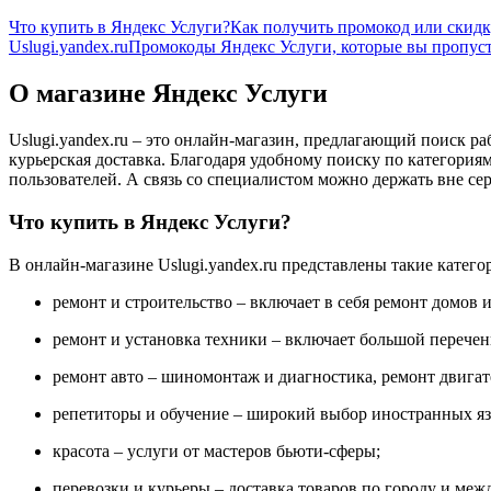
Что купить в Яндекс Услуги?
Как получить промокод или скидк
Uslugi.yandex.ru
Промокоды Яндекс Услуги, которые вы пропус
О магазине Яндекс Услуги
Uslugi.yandex.ru – это онлайн-магазин, предлагающий поиск р
курьерская доставка. Благодаря удобному поиску по категори
пользователей. А связь со специалистом можно держать вне се
Что купить в Яндекс Услуги?
В онлайн-магазине Uslugi.yandex.ru представлены такие катего
ремонт и строительство – включает в себя ремонт домов 
ремонт и установка техники – включает большой перечен
ремонт авто – шиномонтаж и диагностика, ремонт двигате
репетиторы и обучение – широкий выбор иностранных яз
красота – услуги от мастеров бьюти-сферы;
перевозки и курьеры – доставка товаров по городу и меж