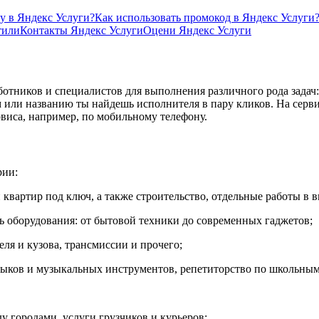
у в Яндекс Услуги?
Как использовать промокод в Яндекс Услуги
тили
Контакты Яндекс Услуги
Оцени Яндекс Услуги
аботников и специалистов для выполнения различного рода задач
ям или названию ты найдешь исполнителя в пару кликов. На сер
рвиса, например, по мобильному телефону.
рии:
и квартир под ключ, а также строительство, отдельные работы в 
ь оборудования: от бытовой техники до современных гаджетов;
ля и кузова, трансмиссии и прочего;
ыков и музыкальных инструментов, репетиторство по школьным
ду городами, услуги грузчиков и курьеров;