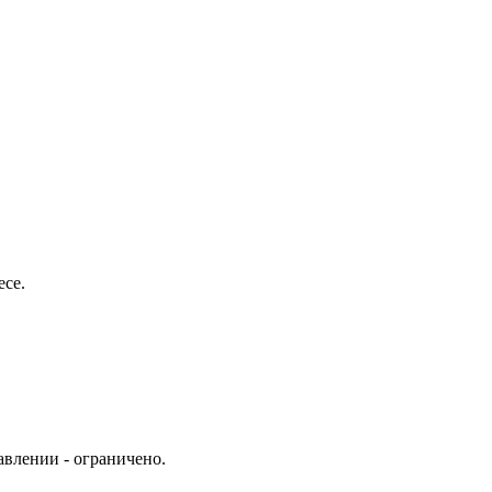
есе.
влении - ограничено.