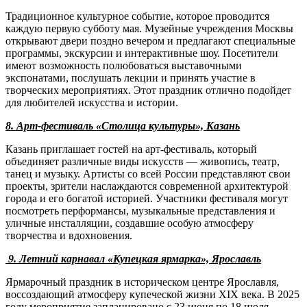
Традиционное культурное событие, которое проводится
каждую первую субботу мая. Музейные учреждения Москвы
открывают двери поздно вечером и предлагают специальные
программы, экскурсии и интерактивные шоу. Посетители
имеют возможность полюбоваться выставочными
экспонатами, послушать лекции и принять участие в
творческих мероприятиях. Этот праздник отлично подойдет
для любителей искусства и истории.
8. Арт-фестиваль «Столица культуры», Казань
Казань приглашает гостей на арт-фестиваль, который
объединяет различные виды искусств — живопись, театр,
танец и музыку. Артисты со всей России представляют свои
проекты, зрители наслаждаются современной архитектурой
города и его богатой историей. Участники фестиваля могут
посмотреть перформансы, музыкальные представления и
уличные инсталляции, создавшие особую атмосферу
творчества и вдохновения.
9. Летний карнавал «Купецкая ярмарка», Ярославль
Ярмарочный праздник в историческом центре Ярославля,
воссоздающий атмосферу купеческой жизни XIX века. В 2025
году мероприятие запланировано с 23 июня по 18 июля.