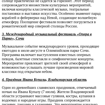
солнце практически не садится за горизонт. Этот период
сопровождается множеством культурных мероприятий,
включая концерты классической музыки, театральные
постановки и выставки искусства. Особенно знаменит парад
кораблей и фейерверки над Невой, создающие волшебную
атмосферу. Посещение фестиваля позволяет погрузиться в
романтический мир северной столицы России.
3. Международный музыкальный фестиваль «Опера в
Парке», Сочи
Музыкальное событие международного уровня, проходящее
ежегодно в июле-августе в Олимпийском парке Сочи.
Программа включает выступления известных оперных
певцов, балетные спектакли и симфонические концерты.
Мероприятие привлекает зрителей своей атмосферой и
возможностью услышать лучшие произведения мировой
классики под открытым небом.
4. Праздник Ивана Купалы, Владимирская область
Один из древнейших славянских праздников, отмечаемый
ночью на Ивана Купалу (7 июля). Жители Владимирской
области устраивают массовые гуляния, костры, купания в
водоемах и народные игры. Праздник сопровождается
песнями, танцами и гаданиями. Это мероприятие идеально