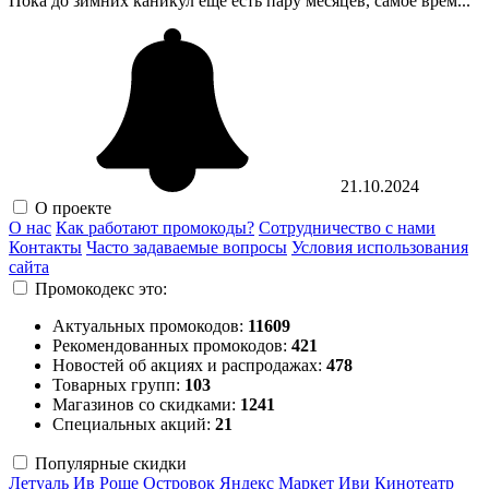
Пока до зимних каникул еще есть пару месяцев, самое врем...
21.10.2024
О проекте
О нас
Как работают промокоды?
Сотрудничество с нами
Контакты
Часто задаваемые вопросы
Условия использования
сайта
Промокодекс это:
Актуальных промокодов:
11609
Рекомендованных промокодов:
421
Новостей об акциях и распродажах:
478
Товарных групп:
103
Магазинов со скидками:
1241
Специальных акций:
21
Популярные скидки
Летуаль
Ив Роше
Островок
Яндекс Маркет
Иви
Кинотеатр