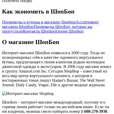
Получить скидку
Как экономить в ШопБоп
Промокоды и купоны в магазине Shopbop
Ассортимент
магазина ШопБоп
Промокоды ШопБоп, которые вы
пропустили
Контакты ШопБоп
Оцени ШопБоп
О магазине ШопБоп
Интернет-магазин ШопБоп появился в 2000 году. Тогда он
позиционировал себя в качестве скромного виртуального
бутика, предлагающего своим клиентам редкие коллекции
джинсовой одежды и аксессуаров. В 2006 году магазин вошел
в группу Amazon.com Inc. Сегодня ShopBop – известный на
весь мир центр виртуального шопинга, о котором в
восторженных тонах пишут Harper's Bazaar, The Wall Street
Journal, Daily Candy, Vogue, Elle и другие модные журналы.
ШопБоп – интернет-магазин международный, поэтому его
горячая линия работает только на английском языке. Если ты
им владеешь, можешь смело набирать номер
1-608-270-3930
.