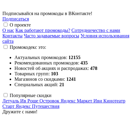
Подписывайся на промокоды в ВКонтакте!
Подписаться
О проекте
О нас
Как работают промокоды?
Сотрудничество с нами
Контакты
Часто задаваемые вопросы
Условия использования
сайта
Промокодекс это:
Актуальных промокодов:
12155
Рекомендованных промокодов:
435
Новостей об акциях и распродажах:
478
Товарных групп:
103
Магазинов со скидками:
1241
Специальных акций:
21
Популярные скидки
Летуаль
Ив Роше
Островок
Яндекс Маркет
Иви
Кинотеатр
Старт
Яндекс Путешествия
Дружите с нами!