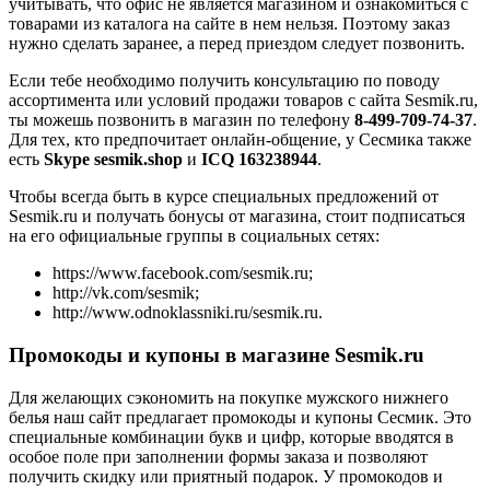
учитывать, что офис не является магазином и ознакомиться с
товарами из каталога на сайте в нем нельзя. Поэтому заказ
нужно сделать заранее, а перед приездом следует позвонить.
Если тебе необходимо получить консультацию по поводу
ассортимента или условий продажи товаров с сайта Sesmik.ru,
ты можешь позвонить в магазин по телефону
8-499-709-74-37
.
Для тех, кто предпочитает онлайн-общение, у Сесмика также
есть
S
kype sesmik.shop
и
ICQ 163238944
.
Чтобы всегда быть в курсе специальных предложений от
Sesmik.ru и получать бонусы от магазина, стоит подписаться
на его официальные группы в социальных сетях:
https://www.facebook.com/sesmik.ru;
http://vk.com/sesmik;
http://www.odnoklassniki.ru/sesmik.ru.
Промокоды и купоны в магазине Sesmik.ru
Для желающих сэкономить на покупке мужского нижнего
белья наш сайт предлагает промокоды и купоны Сесмик. Это
специальные комбинации букв и цифр, которые вводятся в
особое поле при заполнении формы заказа и позволяют
получить скидку или приятный подарок. У промокодов и