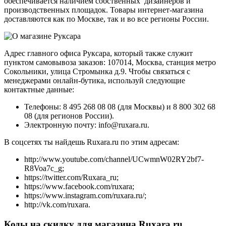
обеспечивается наличием собственных дизайнеров и
производственных площадок. Товары интернет-магазина
доставляются как по Москве, так и во все регионы России.
Адрес главного офиса Руксара, который также служит
пунктом самовывоза заказов: 107014, Москва, станция метро
Сокольники, улица Стромынка д.9. Чтобы связаться с
менеджерами онлайн-бутика, используй следующие
контактные данные:
Телефоны: 8 495 268 08 08 (для Москвы) и 8 800 302 68
08 (для регионов России).
Электронную почту: info@ruxara.ru.
В соцсетях ты найдешь Ruxara.ru по этим адресам:
http://www.youtube.com/channel/UCwmnW02RY2bf7-
R8Voa7c_g;
https://twitter.com/Ruxara_ru;
https://www.facebook.com/ruxara;
https://www.instagram.com/ruxara.ru/;
http://vk.com/ruxara.
Коды на скидку для магазина Ruxara.ru