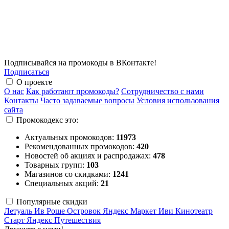
Подписывайся на промокоды в ВКонтакте!
Подписаться
О проекте
О нас
Как работают промокоды?
Сотрудничество с нами
Контакты
Часто задаваемые вопросы
Условия использования
сайта
Промокодекс это:
Актуальных промокодов:
11973
Рекомендованных промокодов:
420
Новостей об акциях и распродажах:
478
Товарных групп:
103
Магазинов со скидками:
1241
Специальных акций:
21
Популярные скидки
Летуаль
Ив Роше
Островок
Яндекс Маркет
Иви
Кинотеатр
Старт
Яндекс Путешествия