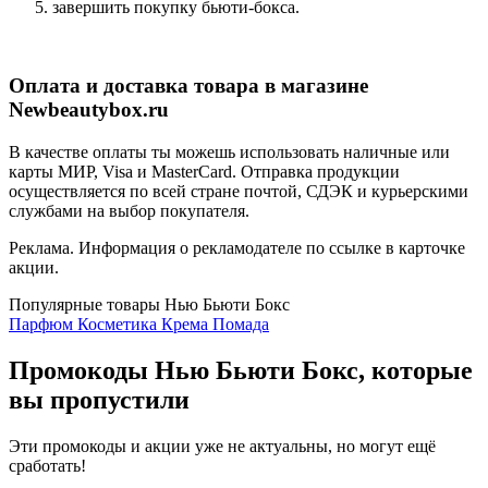
завершить покупку бьюти-бокса.
Оплата и доставка товара в магазине
Newbeautybox.ru
В качестве оплаты ты можешь использовать наличные или
карты МИР, Visa и MasterCard. Отправка продукции
осуществляется по всей стране почтой, СДЭК и курьерскими
службами на выбор покупателя.
Реклама. Информация о рекламодателе по ссылке в карточке
акции.
Популярные товары Нью Бьюти Бокс
Парфюм
Косметика
Крема
Помада
Промокоды Нью Бьюти Бокс, которые
вы пропустили
Эти промокоды и акции уже не актуальны, но могут ещё
сработать!