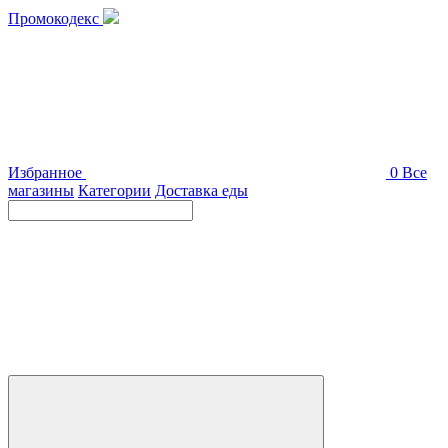
Промокодекс
Избранное
0
Все
магазины
Категории
Доставка еды