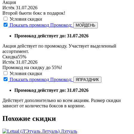
Акция
Истёк 31.07.2026
Второй бьюти бокс в подарок!
Условия скидки
Показать промокод
Промокод:
МОЙДЕНЬ
Промокод действует до: 31.07.2026
Акция действует по промокоду. Участвует выделенный
ассортимент.
Скидка
55%
Истёк 31.07.2026
Промокод на скидку до 55%!
Условия скидки
Показать промокод
Промокод:
ЯПРАЗДНИК
Промокод действует до: 31.07.2026
Действует дополнительно ко всем акциям. Размер скидки
зависит от количества боксов в корзине.
Похожие скидки
Лэтуаль