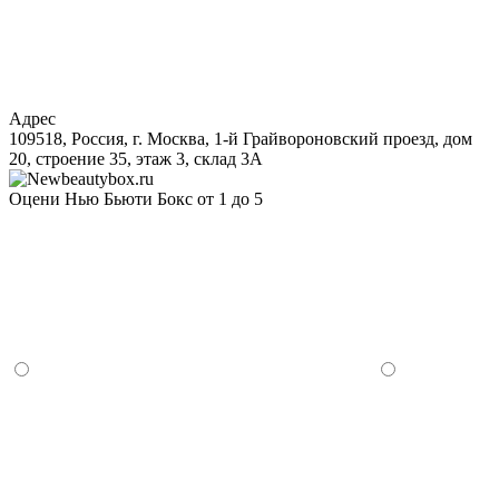
Адрес
109518, Россия, г. Москва, 1-й Грайвороновский проезд, дом
20, строение 35, этаж 3, склад 3А
Оцени Нью Бьюти Бокс от 1 до 5