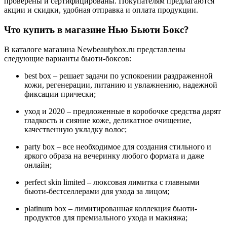
проверены и сертифицированы. Покупателям предлагаются
акции и скидки, удобная отправка и оплата продукции.
Что купить в магазине Нью Бьюти Бокс?
В каталоге магазина Newbeautybox.ru представлены
следующие варианты бьюти-боксов:
best box – решает задачи по успокоении раздраженной
кожи, регенерации, питанию и увлажнению, надежной
фиксации прически;
уход и 2020 – предложенные в коробочке средства дарят
гладкость и сияние коже, деликатное очищение,
качественную укладку волос;
party box – все необходимое для создания стильного и
яркого образа на вечеринку любого формата и даже
онлайн;
perfect skin limited – люксовая лимитка с главными
бьюти-бестселлерами для ухода за лицом;
platinum box – лимитированная коллекция бьюти-
продуктов для премиального ухода и макияжа;