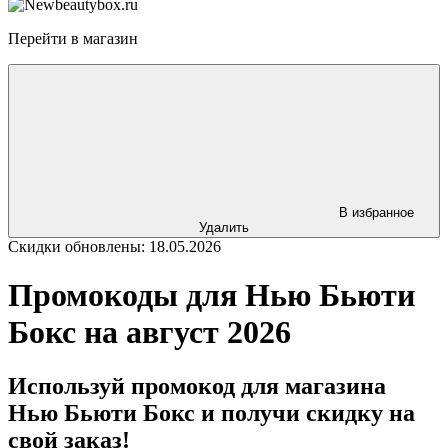
Перейти в магазин
В избранное
Удалить
Скидки обновлены: 18.05.2026
Промокоды для Нью Бьюти
Бокс на август 2026
Используй промокод для магазина
Нью Бьюти Бокс и получи скидку на
свой заказ!