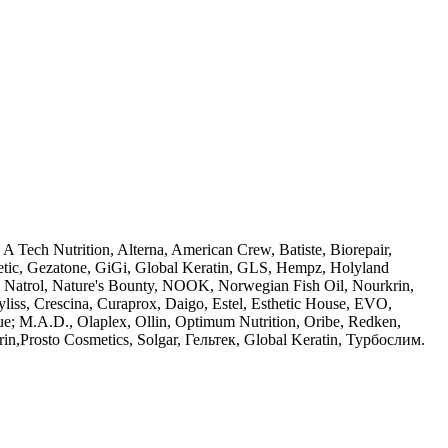
h Nutrition, Alterna, American Crew, Batiste, Biorepair,
etic, Gezatone, GiGi, Global Keratin, GLS, Hempz, Holyland
si, Natrol, Nature's Bounty, NOOK, Norwegian Fish Oil, Nourkrin,
iss, Crescina, Curaprox, Daigo, Estel, Esthetic House, EVO,
que; M.A.D., Olaplex, Ollin, Optimum Nutrition, Oribe, Redken,
krin,Prosto Cosmetics, Solgar, Гельтек, Global Keratin, Турбослим.