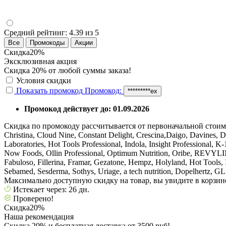
Средний рейтинг:
4.39 из 5
Все
Промокоды
Акции
Скидка
20%
Эксклюзивная акция
Скидка 20% от любой суммы заказа!
Условия скидки
Показать промокод
Промокод:
*********ex
Промокод действует до: 01.09.2026
Скидка по промокоду рассчитывается от первоначальной стоимости
Christina, Cloud Nine, Constant Delight, Crescina,Daigo, Davines,
Laboratories, Hot Tools Professional, Indola, Insight Professional,
Now Foods, Ollin Professional, Optimum Nutrition, Oribe, REVYLINE,
Fabuloso, Fillerina, Framar, Gezatone, Hempz, Holyland, Hot Tools, 
Sebamed, Sesderma, Sothys, Uriage, a tech nutrition, Dopelhertz, GL
Максимально доступную скидку на товар, вы увидите в корзин
Истекает через: 26 дн.
Проверено!
Скидка
20%
Наша рекомендация
Скидка 20% и бесплатная доставка от 3500 руб!