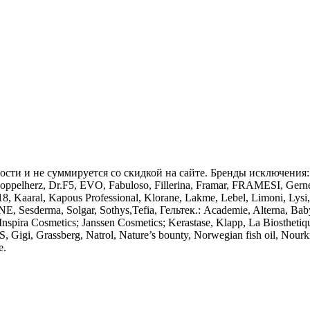
 и не суммируется со скидкой на сайте. Бренды исключения: A Tec
 Doppelherz, Dr.F5, EVO, Fabuloso, Fillerina, Framar, FRAMESI, Gern
 K-18, Kaaral, Kapous Professional, Klorane, Lakme, Lebel, Limoni, Ly
 Sesderma, Solgar, Sothys,Tefia, Гельтек.: Academie, Alterna, Babyl
Inspira Cosmetics; Janssen Cosmetics; Kerastase, Klapp, La Biostheti
S, Gigi, Grassberg, Natrol, Nature’s bounty, Norwegian fish oil, Nour
е.