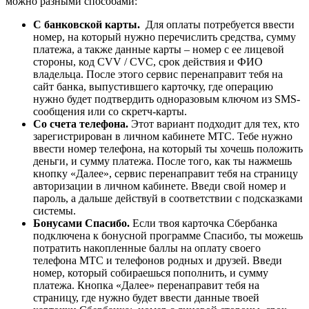
можно разными способами:
С банковской карты.
Для оплаты потребуется ввести
номер, на который нужно перечислить средства, сумму
платежа, а также данные карты – номер с ее лицевой
стороны, код CVV / CVC, срок действия и ФИО
владельца. После этого сервис перенаправит тебя на
сайт банка, выпустившего карточку, где операцию
нужно будет подтвердить одноразовым ключом из SMS-
сообщения или со скретч-карты.
Со счета телефона.
Этот вариант подходит для тех, кто
зарегистрирован в личном кабинете МТС. Тебе нужно
ввести номер телефона, на который ты хочешь положить
деньги, и сумму платежа. После того, как ты нажмешь
кнопку «Далее», сервис перенаправит тебя на страницу
авторизации в личном кабинете. Введи свой номер и
пароль, а дальше действуй в соответствии с подсказками
системы.
Бонусами Спасибо.
Если твоя карточка Сбербанка
подключена к бонусной программе Спасибо, ты можешь
потратить накопленные баллы на оплату своего
телефона МТС и телефонов родных и друзей. Введи
номер, который собираешься пополнить, и сумму
платежа. Кнопка «Далее» перенаправит тебя на
страницу, где нужно будет ввести данные твоей