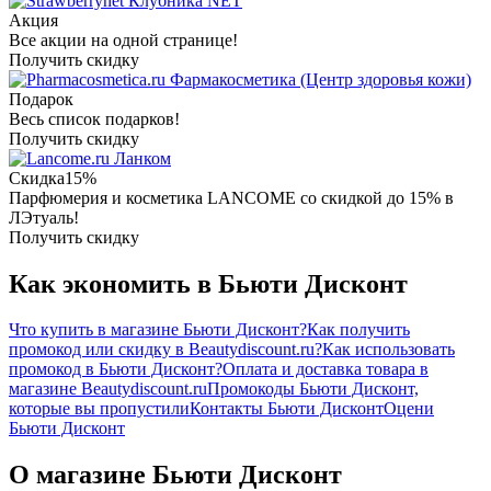
Клубника NET
Акция
Все акции на одной странице!
Получить скидку
Фармакосметика (Центр здоровья кожи)
Подарок
Весь список подарков!
Получить скидку
Ланком
Скидка
15%
Парфюмерия и косметика LANCOME со скидкой до 15% в
ЛЭтуаль!
Получить скидку
Как экономить в Бьюти Дисконт
Что купить в магазине Бьюти Дисконт?
Как получить
промокод или скидку в Beautydiscount.ru?
Как использовать
промокод в Бьюти Дисконт?
Оплата и доставка товара в
магазине Beautydiscount.ru
Промокоды Бьюти Дисконт,
которые вы пропустили
Контакты Бьюти Дисконт
Оцени
Бьюти Дисконт
О магазине Бьюти Дисконт