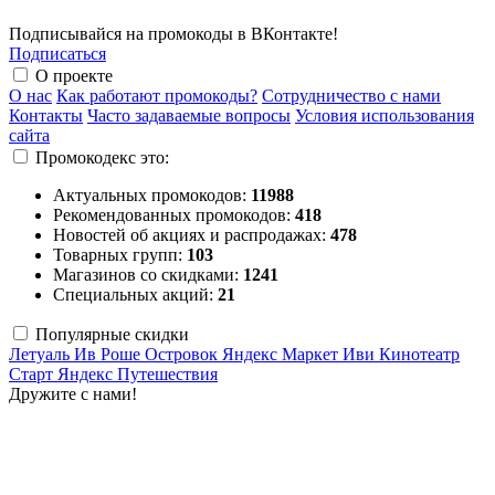
Подписывайся на промокоды в ВКонтакте!
Подписаться
О проекте
О нас
Как работают промокоды?
Сотрудничество с нами
Контакты
Часто задаваемые вопросы
Условия использования
сайта
Промокодекс это:
Актуальных промокодов:
11988
Рекомендованных промокодов:
418
Новостей об акциях и распродажах:
478
Товарных групп:
103
Магазинов со скидками:
1241
Специальных акций:
21
Популярные скидки
Летуаль
Ив Роше
Островок
Яндекс Маркет
Иви
Кинотеатр
Старт
Яндекс Путешествия
Дружите с нами!