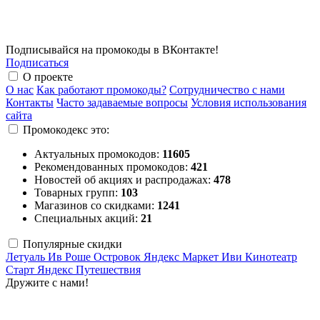
Подписывайся на промокоды в ВКонтакте!
Подписаться
О проекте
О нас
Как работают промокоды?
Сотрудничество с нами
Контакты
Часто задаваемые вопросы
Условия использования
сайта
Промокодекс это:
Актуальных промокодов:
11605
Рекомендованных промокодов:
421
Новостей об акциях и распродажах:
478
Товарных групп:
103
Магазинов со скидками:
1241
Специальных акций:
21
Популярные скидки
Летуаль
Ив Роше
Островок
Яндекс Маркет
Иви
Кинотеатр
Старт
Яндекс Путешествия
Дружите с нами!