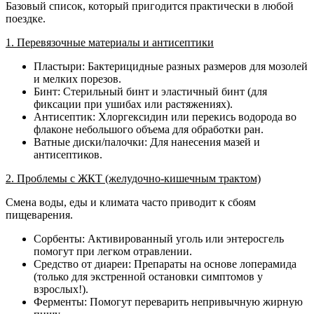
Базовый список, который пригодится практически в любой
поездке.
1. Перевязочные материалы и антисептики
Пластыри: Бактерицидные разных размеров для мозолей
и мелких порезов.
Бинт: Стерильный бинт и эластичный бинт (для
фиксации при ушибах или растяжениях).
Антисептик: Хлоргексидин или перекись водорода во
флаконе небольшого объема для обработки ран.
Ватные диски/палочки: Для нанесения мазей и
антисептиков.
2. Проблемы с ЖКТ (желудочно-кишечным трактом)
Смена воды, еды и климата часто приводит к сбоям
пищеварения.
Сорбенты: Активированный уголь или энтеросгель
помогут при легком отравлении.
Средство от диареи: Препараты на основе лоперамида
(только для экстренной остановки симптомов у
взрослых!).
Ферменты: Помогут переварить непривычную жирную