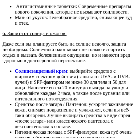
Антигистаминные таблетки: Современные препараты
нового поколения, которые не вызывают сонливости.
Мазь от укусов: Гелеобразное средство, снимающее зуд
и отек.
6. Защита от солнца и ожогов
Даже если вы планируете быть на солнце недолго, защита
необходима. Солнечный ожог может не только испортить
отдых и вызвать болезненные ощущения, но и нанести вред
здоровью в долгосрочной перспективе.
Солнцезащитный крем
: выбирайте средство с
широким спектром действия (защита от UVA- и UVB-
лучей) и SPF-фактором не ниже 30 для тела и 50 для
лица. Наносите его за 20 минут до выхода на улицу и
обновляйте каждые 2 часа, а также после купания или
интенсивного потоотделения.
Средство после загара / Пантенол: ускоряет заживление
кожи, снимает покраснение и увлажняет, если вы всё-
таки обгорели. Лучше выбирать средства в виде спрея
«после загара» или классического пантенола с
декспантенолом в составе.
Гигиеническая помада с SPF-фильтром: кожа губ очень
нежная и быстро пересыхает на солнце и ветру.