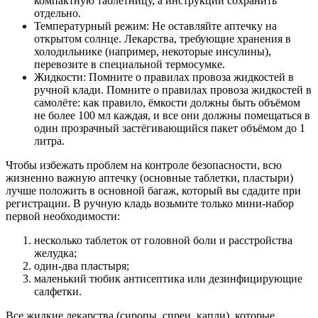
компактную таблетницу, а инструкции сохранить
отдельно.
Температурный режим: Не оставляйте аптечку на
открытом солнце. Лекарства, требующие хранения в
холодильнике (например, некоторые инсулины),
перевозите в специальной термосумке.
Жидкости: Помните о правилах провоза жидкостей в
ручной клади. Помните о правилах провоза жидкостей в
самолёте: как правило, ёмкости должны быть объёмом
не более 100 мл каждая, и все они должны помещаться в
один прозрачный застёгивающийся пакет объёмом до 1
литра.
Чтобы избежать проблем на контроле безопасности, всю
жизненно важную аптечку (основные таблетки, пластыри)
лучше положить в основной багаж, который вы сдадите при
регистрации. В ручную кладь возьмите только мини-набор
первой необходимости:
несколько таблеток от головной боли и расстройства
желудка;
один-два пластыря;
маленький тюбик антисептика или дезинфицирующие
салфетки.
Все жидкие лекарства (сиропы, спреи, капли), которые