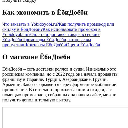
Получить скидку
Как экономить в ЁбиДоёби
Что заказать в Yobidoyobi.ru?
Как получить промокод или
скидку в ЁбиДоёби?
Как использовать промокод в
Yobidoyobi.ru?
Оплата и доставка товара в сервисе
ЁбиДоёби
Промокоды ЁбиДоёби, которые вы
пропустили
Контакты ЁбиДоёби
Оцени ЁбиДоёби
О магазине ЁбиДоёби
ЁбиДоёби – сеть доставки роллов и суши. Изначально это
российская компания, но с 2022 года она начала продавать
франшизу в Израиле, Турции, Азербайджане, Грузии,
Армении. Заказ оформляется через фирменное мобильное
приложение. В сети часто проходят акции и скидки, а с
помощью промокодов, собранных на нашем сайте, можно
получить дополнительную выгоду.