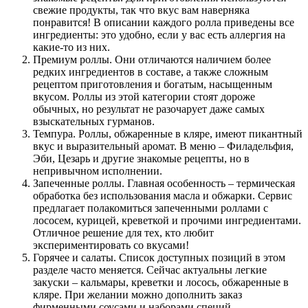
свежие продукты, так что вкус вам наверняка
понравится! В описании каждого ролла приведены все
ингредиенты: это удобно, если у вас есть аллергия на
какие-то из них.
Премиум роллы. Они отличаются наличием более
редких ингредиентов в составе, а также сложным
рецептом приготовления и богатым, насыщенным
вкусом. Роллы из этой категории стоят дороже
обычных, но результат не разочарует даже самых
взыскательных гурманов.
Темпура. Роллы, обжаренные в кляре, имеют пикантный
вкус и выразительный аромат. В меню – Филадельфия,
Эби, Цезарь и другие знакомые рецепты, но в
непривычном исполнении.
Запеченные роллы. Главная особенность – термическая
обработка без использования масла и обжарки. Сервис
предлагает полакомиться запеченными роллами с
лососем, курицей, креветкой и прочими ингредиентами.
Отличное решение для тех, кто любит
экспериментировать со вкусами!
Горячее и салаты. Список доступных позиций в этом
разделе часто меняется. Сейчас актуальны легкие
закуски – кальмары, креветки и лосось, обжаренные в
кляре. При желании можно дополнить заказ
фирменными соусами и наборами специй,