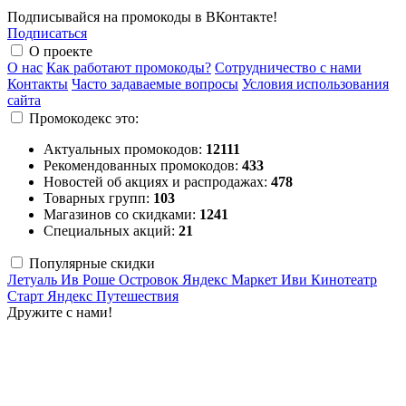
Подписывайся на промокоды в ВКонтакте!
Подписаться
О проекте
О нас
Как работают промокоды?
Сотрудничество с нами
Контакты
Часто задаваемые вопросы
Условия использования
сайта
Промокодекс это:
Актуальных промокодов:
12111
Рекомендованных промокодов:
433
Новостей об акциях и распродажах:
478
Товарных групп:
103
Магазинов со скидками:
1241
Специальных акций:
21
Популярные скидки
Летуаль
Ив Роше
Островок
Яндекс Маркет
Иви
Кинотеатр
Старт
Яндекс Путешествия
Дружите с нами!