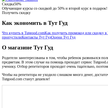
Скидка
50%
Обучающие курсы со скидкой до 50% и второй курс в подарок!
Получить скидку
Как экономить в Тут Гуд
Что купить в Tutgood.com
Как получить промокод или скидку в 
пропустили
Контакты Тут Гуд
Оцени Тут Гуд
О магазине Тут Гуд
Родители заинтересованы в том, чтобы ребенок развивался по
предметам. В этом случае на помощь приходит сервис Tutgood.
ученику. Отбор репетиторов проходит очень тщательно, поэтом
Чтобы на репетитора не уходило слишком много денег, достато
Tutgood.com станут дешевле!