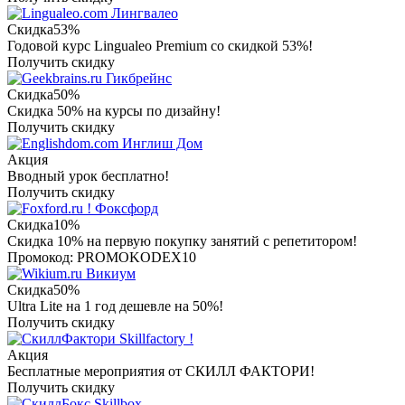
Лингвалео
Скидка
53%
Годовой курс Lingualeo Premium со скидкой 53%!
Получить скидку
Гикбрейнс
Скидка
50%
Скидка 50% на курсы по дизайну!
Получить скидку
Инглиш Дом
Акция
Вводный урок бесплатно!
Получить скидку
Фоксфорд
Скидка
10%
Скидка 10% на первую покупку занятий с репетитором!
Промокод: PROMOKODEX10
Викиум
Скидка
50%
Ultra Lite на 1 год дешевле на 50%!
Получить скидку
Skillfactory !
Акция
Бесплатные мероприятия от СКИЛЛ ФАКТОРИ!
Получить скидку
Skillbox