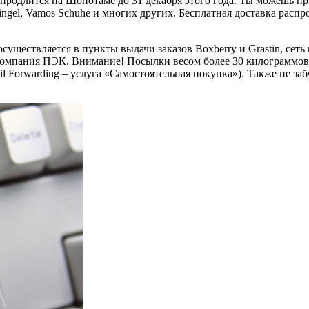
 продлится на Шопотаме до 31 декабря этого года. Ты можешь 
, Klingel, Vamos Schuhe и многих других. Бесплатная доставка рас
существляется в пункты выдачи заказов Boxberry и Grastin, сет
 компания ПЭК. Внимание! Посылки весом более 30 килограммов 
Forwarding – услуга «Самостоятельная покупка»). Также не забу