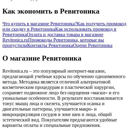
Как экономить в Ревитоника
Что купить в магазине Ревитоника?
Как получить промокод
или скидку в Ревитоника
Как использовать промокод в
Ревитоника
Оплата и доставка товара в магазине
Revitonica.ru
Промокоды Ревитоника, которые вы
пропустили
Контакты Ревитоника
Оцени Ревитоника
О магазине Ревитоника
Revitonica.ru – это популярный интернет-магазин,
предлагающий учебные курсы по обучению одноименного
метода. Методика является отличной альтернативой
косметическим процедурам и пластической хирургии,
сохраняет подвижное лицо без ощущения «маски» и его
уникальные особенности. В результате восстанавливается
тонус мышц лица и скелета, улучшается осанка и
двигательные паттерны, улучшается макро- и
микроциркуляция сосудов в зоне шеи и лица, общий
эстетический вид. Покупателям предлагаются удобные
варианты оплаты и специальные предложения.