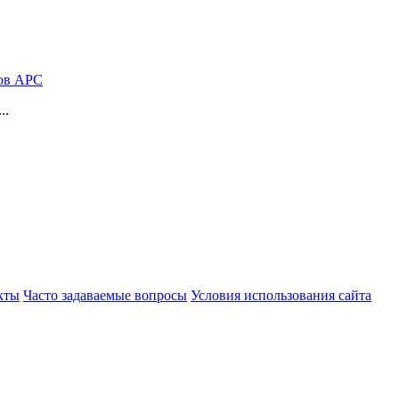
ков АРС
..
кты
Часто задаваемые вопросы
Условия использования сайта