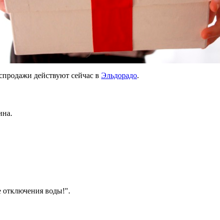
аспродажи действуют сейчас в
Эльдорадо
.
ина.
е отключения воды!".