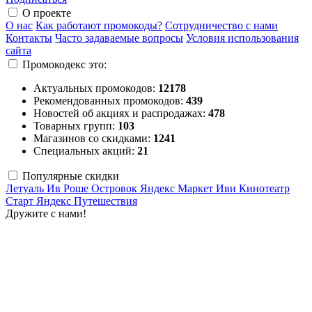
О проекте
О нас
Как работают промокоды?
Сотрудничество с нами
Контакты
Часто задаваемые вопросы
Условия использования
сайта
Промокодекс это:
Актуальных промокодов:
12178
Рекомендованных промокодов:
439
Новостей об акциях и распродажах:
478
Товарных групп:
103
Магазинов со скидками:
1241
Специальных акций:
21
Популярные скидки
Летуаль
Ив Роше
Островок
Яндекс Маркет
Иви
Кинотеатр
Старт
Яндекс Путешествия
Дружите с нами!