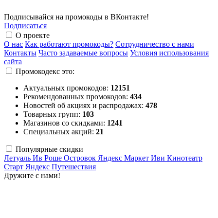
Подписывайся на промокоды в ВКонтакте!
Подписаться
О проекте
О нас
Как работают промокоды?
Сотрудничество с нами
Контакты
Часто задаваемые вопросы
Условия использования
сайта
Промокодекс это:
Актуальных промокодов:
12151
Рекомендованных промокодов:
434
Новостей об акциях и распродажах:
478
Товарных групп:
103
Магазинов со скидками:
1241
Специальных акций:
21
Популярные скидки
Летуаль
Ив Роше
Островок
Яндекс Маркет
Иви
Кинотеатр
Старт
Яндекс Путешествия
Дружите с нами!