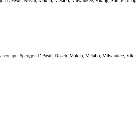
 DeWalt, Bosch, Makita, Metabo, Milwaukee, Viking, Stihl и тов
 товары брендов DeWalt, Bosch, Makita, Metabo, Milwaukee, Viking