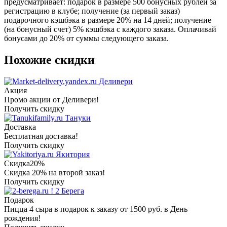
предусматривает: подарок в размере 500 бонусных рублей за
регистрацию в клубе; получение (за первый заказ)
подарочного кэшбэка в размере 20% на 14 дней; получение
(на бонусный счет) 5% кэшбэка с каждого заказа. Оплачивай
бонусами до 20% от суммы следующего заказа.
Похожие скидки
Деливери
Акция
Промо акции от Деливери!
Получить скидку
Тануки
Доставка
Бесплатная доставка!
Получить скидку
Якитория
Скидка
20%
Скидка 20% на второй заказ!
Получить скидку
2 Берега
Подарок
Пицца 4 сыра в подарок к заказу от 1500 руб. в День
рождения!