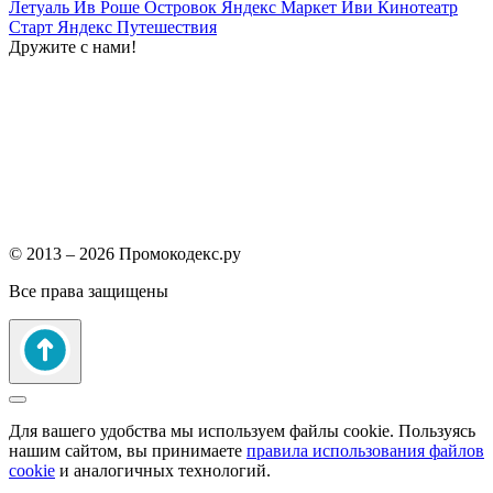
Летуаль
Ив Роше
Островок
Яндекс Маркет
Иви
Кинотеатр
Старт
Яндекс Путешествия
Дружите с нами!
© 2013 – 2026 Промокодекс.ру
Все права защищены
Для вашего удобства мы используем файлы cookie. Пользуясь
нашим сайтом, вы принимаете
правила использования файлов
cookie
и аналогичных технологий.