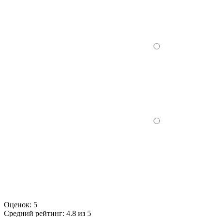
Оценок:
5
Средний рейтинг:
4.8 из 5