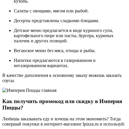
кухонь.
Салаты с овощами, мясом или рыбой.
Десерты представлены сладкими блюдами.
Детское меню предлагается в виде куриного супа,
картофельного пюре или пасты, бургера, куриных
палочек и других позиций.
Веганское меню без мяса, птицы и рыбы.
Напитки предлагаются в газированном и
негазированном вариантах.
В качестве дополнения к основному заказу можешь заказать
соусы.
Как получить промокод или скидку в Империя
Пиццы?
Любишь заказывать еду и хочешь на этом экономить? Тогда
совершай покупки в интернет-магазине Ipizza.ru и используй: