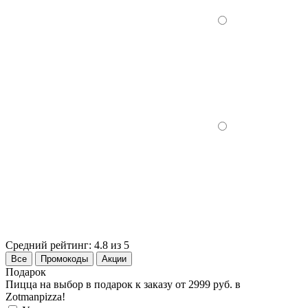
Средний рейтинг:
4.8 из 5
Все
Промокоды
Акции
Подарок
Пицца на выбор в подарок к заказу от 2999 руб. в
Zotmanpizza!