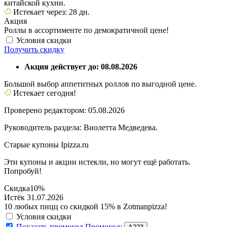
китайской кухни.
Истекает через: 28 дн.
Акция
Роллы в ассортименте по демократичной цене!
Условия скидки
Получить скидку
Акция действует до: 08.08.2026
Большой выбор аппетитных роллов по выгодной цене.
Истекает сегодня!
Проверено редактором: 05.08.2026
Руководитель раздела: Виолетта Медведева.
Старые купоны Ipizza.ru
Эти купоны и акции истекли, но могут ещё работать.
Попробуй!
Скидка
10%
Истёк 31.07.2026
10 любых пицц со скидкой 15% в Zotmanpizza!
Условия скидки
Показать промокод
Промокод: