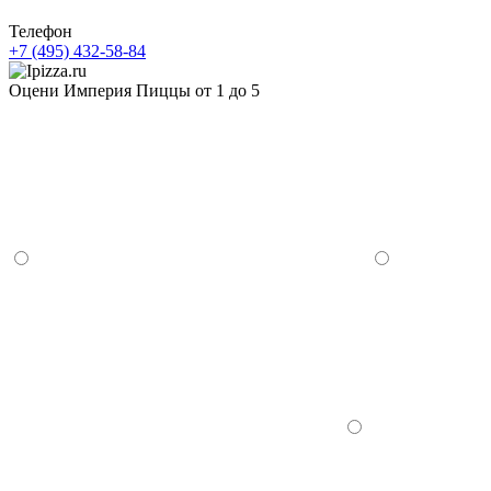
Телефон
+7 (495) 432-58-84
Оцени Империя Пиццы от 1 до 5