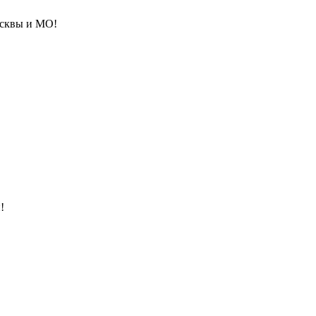
осквы и МО!
!