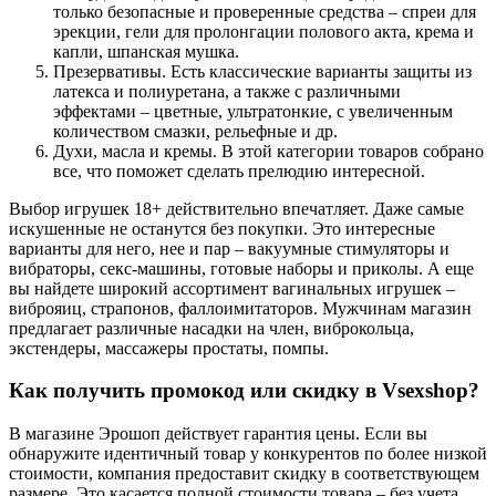
только безопасные и проверенные средства – спреи для
эрекции, гели для пролонгации полового акта, крема и
капли, шпанская мушка.
Презервативы. Есть классические варианты защиты из
латекса и полиуретана, а также с различными
эффектами – цветные, ультратонкие, с увеличенным
количеством смазки, рельефные и др.
Духи, масла и кремы. В этой категории товаров собрано
все, что поможет сделать прелюдию интересной.
Выбор игрушек 18+ действительно впечатляет. Даже самые
искушенные не останутся без покупки. Это интересные
варианты для него, нее и пар – вакуумные стимуляторы и
вибраторы, секс-машины, готовые наборы и приколы. А еще
вы найдете широкий ассортимент вагинальных игрушек –
виброяиц, страпонов, фаллоимитаторов. Мужчинам магазин
предлагает различные насадки на член, виброкольца,
экстендеры, массажеры простаты, помпы.
Как получить промокод или скидку в Vsexshop?
В магазине Эрошоп действует гарантия цены. Если вы
обнаружите идентичный товар у конкурентов по более низкой
стоимости, компания предоставит скидку в соответствующем
размере. Это касается полной стоимости товара – без учета