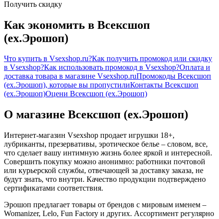
Получить скидку
Как экономить в Всексшоп
(ex.Эрошоп)
Что купить в Vsexshop.ru?
Как получить промокод или скидку
в Vsexshop?
Как использовать промокод в Vsexshop?
Оплата и
доставка товара в магазине Vsexshop.ru
Промокоды Всексшоп
(ex.Эрошоп), которые вы пропустили
Контакты Всексшоп
(ex.Эрошоп)
Оцени Всексшоп (ex.Эрошоп)
О магазине Всексшоп (ex.Эрошоп)
Интернет-магазин Vsexshop продает игрушки 18+,
лубриканты, презервативы, эротическое белье – словом, все,
что сделает вашу интимную жизнь более яркой и интересной.
Совершить покупку можно анонимно: работники почтовой
или курьерской службы, отвечающей за доставку заказа, не
будут знать, что внутри. Качество продукции подтверждено
сертификатами соответствия.
Эрошоп предлагает товары от брендов с мировым именем –
Womanizer, Lelo, Fun Factory и других. Ассортимент регулярно