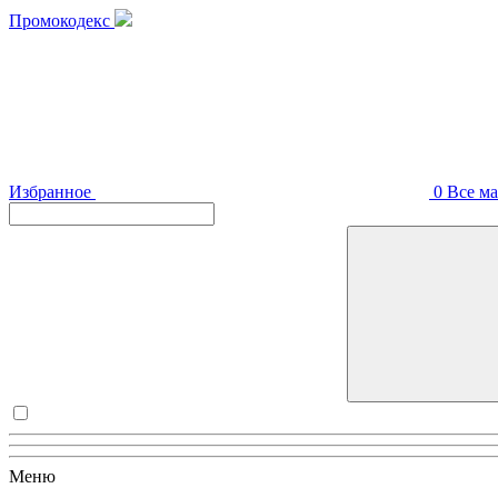
Промокодекс
Избранное
0
Все м
Меню