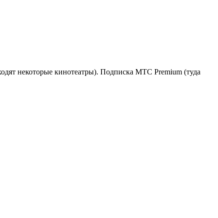
одят некоторые кинотеатры). Подписка МТС Premium (туда