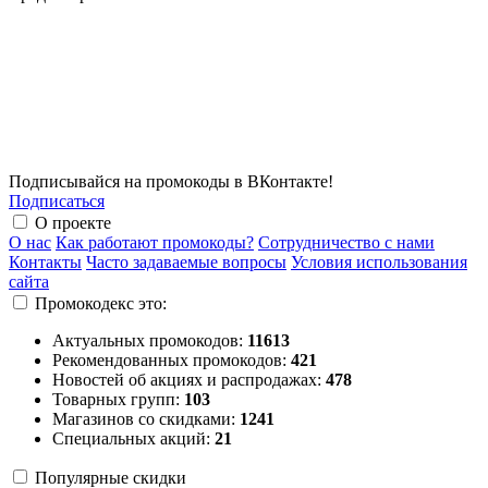
Подписывайся на промокоды в ВКонтакте!
Подписаться
О проекте
О нас
Как работают промокоды?
Сотрудничество с нами
Контакты
Часто задаваемые вопросы
Условия использования
сайта
Промокодекс это:
Актуальных промокодов:
11613
Рекомендованных промокодов:
421
Новостей об акциях и распродажах:
478
Товарных групп:
103
Магазинов со скидками:
1241
Специальных акций:
21
Популярные скидки