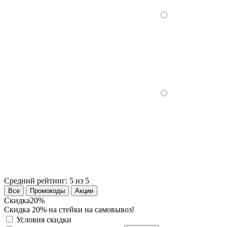
Средний рейтинг:
5 из 5
Все
Промокоды
Акции
Скидка
20%
Скидка 20% на стейки на самовывоз!
Условия скидки