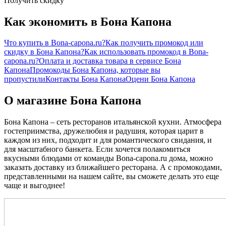
Получить скидку
Как экономить в Бона Капона
Что купить в Bona-capona.ru?
Как получить промокод или
скидку в Бона Капона?
Как использовать промокод в Bona-
capona.ru?
Оплата и доставка товара в сервисе Бона
Капона
Промокоды Бона Капона, которые вы
пропустили
Контакты Бона Капона
Оцени Бона Капона
О магазине Бона Капона
Бона Капона – сеть ресторанов итальянской кухни. Атмосфера
гостеприимства, дружелюбия и радушия, которая царит в
каждом из них, подходит и для романтического свидания, и
для масштабного банкета. Если хочется полакомиться
вкусными блюдами от команды Bona-capona.ru дома, можно
заказать доставку из ближайшего ресторана. А с промокодами,
представленными на нашем сайте, вы сможете делать это еще
чаще и выгоднее!