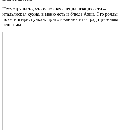
Несмотря на то, что основная специализация сети –
итальянская кухня, в меню есть и блюда Азии. Это роллы,
поке, нигири, гункан, приготовленные по традиционным
рецептам.