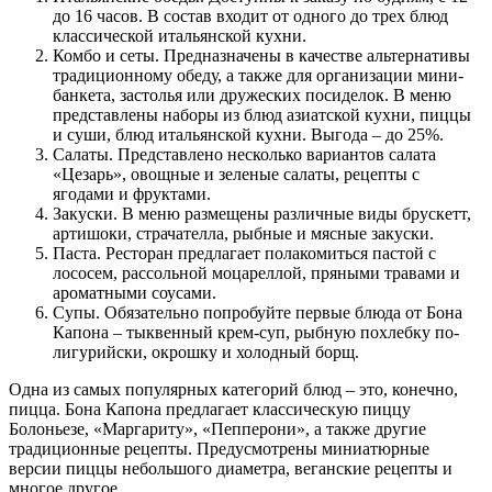
до 16 часов. В состав входит от одного до трех блюд
классической итальянской кухни.
Комбо и сеты. Предназначены в качестве альтернативы
традиционному обеду, а также для организации мини-
банкета, застолья или дружеских посиделок. В меню
представлены наборы из блюд азиатской кухни, пиццы
и суши, блюд итальянской кухни. Выгода – до 25%.
Салаты. Представлено несколько вариантов салата
«Цезарь», овощные и зеленые салаты, рецепты с
ягодами и фруктами.
Закуски. В меню размещены различные виды брускетт,
артишоки, страчателла, рыбные и мясные закуски.
Паста. Ресторан предлагает полакомиться пастой с
лососем, рассольной моцареллой, пряными травами и
ароматными соусами.
Супы. Обязательно попробуйте первые блюда от Бона
Капона – тыквенный крем-суп, рыбную похлебку по-
лигурийски, окрошку и холодный борщ.
Одна из самых популярных категорий блюд – это, конечно,
пицца. Бона Капона предлагает классическую пиццу
Болоньезе, «Маргариту», «Пепперони», а также другие
традиционные рецепты. Предусмотрены миниатюрные
версии пиццы небольшого диаметра, веганские рецепты и
многое другое.