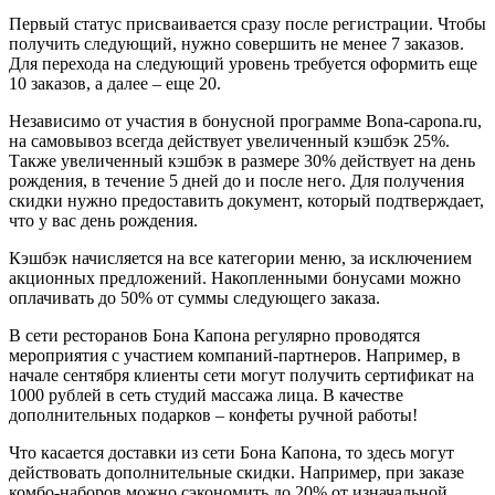
Первый статус присваивается сразу после регистрации. Чтобы
получить следующий, нужно совершить не менее 7 заказов.
Для перехода на следующий уровень требуется оформить еще
10 заказов, а далее – еще 20.
Независимо от участия в бонусной программе Bona-capona.ru,
на самовывоз всегда действует увеличенный кэшбэк 25%.
Также увеличенный кэшбэк в размере 30% действует на день
рождения, в течение 5 дней до и после него. Для получения
скидки нужно предоставить документ, который подтверждает,
что у вас день рождения.
Кэшбэк начисляется на все категории меню, за исключением
акционных предложений. Накопленными бонусами можно
оплачивать до 50% от суммы следующего заказа.
В сети ресторанов Бона Капона регулярно проводятся
мероприятия с участием компаний-партнеров. Например, в
начале сентября клиенты сети могут получить сертификат на
1000 рублей в сеть студий массажа лица. В качестве
дополнительных подарков – конфеты ручной работы!
Что касается доставки из сети Бона Капона, то здесь могут
действовать дополнительные скидки. Например, при заказе
комбо-наборов можно сэкономить до 20% от изначальной