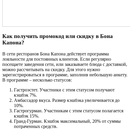
Как получить промокод или скидку в Бона
Капона?
В сети ресторанов Бона Капона действует программа
лояльности для постоянных клиентов. Если регулярно
посещаете заведения сети, или заказываете блюда с доставкой,
можно рассчитывать на скидку. Для этого нужно
зарегистрироваться в программе, заполнив небольшую анкету.
В программе – несколько статусов:
Гастроэстет. Участники с этим статусом получают
кэшбэк 7%.
Амбассадор вкуса. Размер кэшбэка увеличивается до
10%.
Гастрогурман. Участникам с этим статусом полагается
кэшбэк 15%.
Гранд-Гурман. Кэшбэк максимальный, 20% от суммы
потраченных средств.