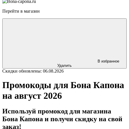
Перейти в магазин
В избранное
Удалить
Скидки обновлены: 06.08.2026
Промокоды для Бона Капона
на август 2026
Используй промокод для магазина
Бона Капона и получи скидку на свой
заказ!