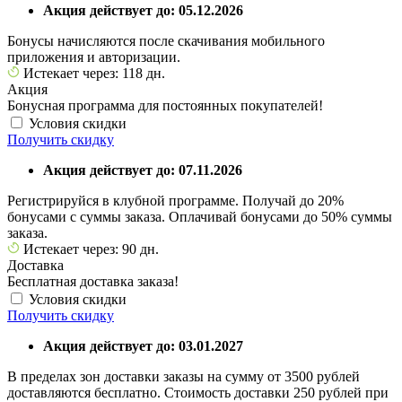
Акция действует до: 05.12.2026
Бонусы начисляются после скачивания мобильного
приложения и авторизации.
Истекает через: 118 дн.
Акция
Бонусная программа для постоянных покупателей!
Условия скидки
Получить скидку
Акция действует до: 07.11.2026
Регистрируйся в клубной программе. Получай до 20%
бонусами с суммы заказа. Оплачивай бонусами до 50% суммы
заказа.
Истекает через: 90 дн.
Доставка
Бесплатная доставка заказа!
Условия скидки
Получить скидку
Акция действует до: 03.01.2027
В пределах зон доставки заказы на сумму от 3500 рублей
доставляются бесплатно. Стоимость доставки 250 рублей при