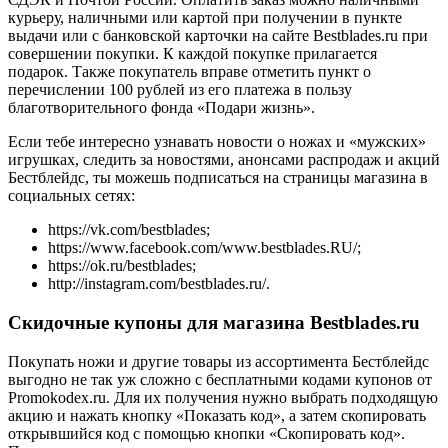
курьеру, наличными или картой при получении в пункте
выдачи или с банковской карточки на сайте Bestblades.ru при
совершении покупки. К каждой покупке прилагается
подарок. Также покупатель вправе отметить пункт о
перечислении 100 рублей из его платежа в пользу
благотворительного фонда «Подари жизнь».
Если тебе интересно узнавать новости о ножах и «мужских»
игрушках, следить за новостями, анонсами распродаж и акций
Бестблейдс, ты можешь подписаться на страницы магазина в
социальных сетях:
https://vk.com/bestblades;
https://www.facebook.com/www.bestblades.RU/;
https://ok.ru/bestblades;
http://instagram.com/bestblades.ru/.
Скидочные купоны для магазина Bestblades.ru
Покупать ножи и другие товары из ассортимента Бестблейдс
выгодно не так уж сложно с бесплатными кодами купонов от
Promokodex.ru. Для их получения нужно выбрать подходящую
акцию и нажать кнопку «Показать код», а затем скопировать
открывшийся код с помощью кнопки «Скопировать код».